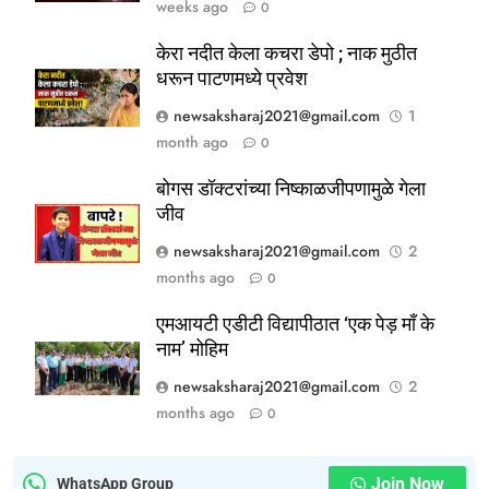
weeks ago
0
केरा नदीत केला कचरा डेपो ; नाक मुठीत
धरून पाटणमध्ये प्रवेश
newsaksharaj2021@gmail.com
1
5
month ago
0
ठाणे-पालघर जिल्हा बँक कर्मचाऱ्यांना
दिवाळी गिफ्ट; २०% बोनसला संचालक
बोगस डॉक्टरांच्या निष्काळजीपणामुळे गेला
जीव
मंडळाची मंजुरी
ताज्या बातम्या
महाराष्ट्र
newsaksharaj2021@gmail.com
2
months ago
0
6
आळंदी शहरातील पथविक्रेत्यांवर होणारा
एमआयटी एडीटी विद्यापीठात ‘एक पेड़ माँ के
अन्याय सहन केला जाणार नाही – पुणे
नाम’ मोहिम
जिल्हा अध्यक्ष सोनवणे
पश्चिम महाराष्ट्र
महाराष्ट्र
newsaksharaj2021@gmail.com
2
months ago
0
7
कल्याण फाटा सर्कलवर नियम धाब्यावर;
वॉर्डनकडून अवजड वाहनांकडून पैशांची
Join Now
WhatsApp Group