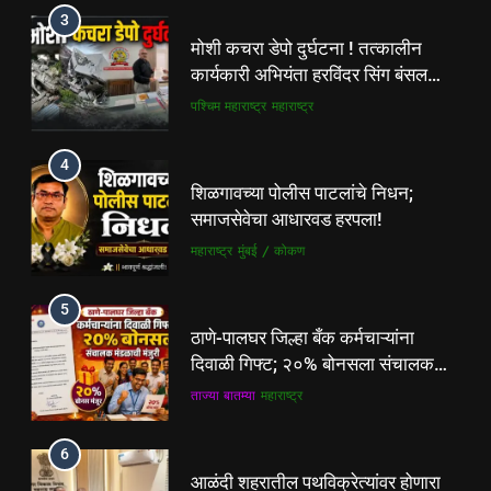
3
मोशी कचरा डेपो दुर्घटना ! तत्कालीन
कार्यकारी अभियंता हरविंदर सिंग बंसल
यांच्या चौकशीची मागणी
पश्चिम महाराष्ट्र
महाराष्ट्र
4
शिळगावच्या पोलीस पाटलांचे निधन;
समाजसेवेचा आधारवड हरपला!
महाराष्ट्र
मुंबई / कोकण
5
ठाणे-पालघर जिल्हा बँक कर्मचाऱ्यांना
दिवाळी गिफ्ट; २०% बोनसला संचालक
मंडळाची मंजुरी
ताज्या बातम्या
महाराष्ट्र
6
5
आळंदी शहरातील पथविक्रेत्यांवर होणारा