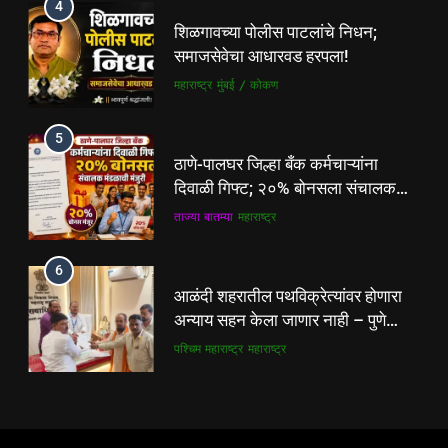
4
ठाणे-पालघर जिल्हा बँक कर्मचाऱ्यांना
शिळगावच्या पोलीस पाटलांचे निधन;
दिवाळी गिफ्ट; २०% बोनसला संचालक
समाजसेवेचा आधारवड हरपला!
मंडळाची मंजुरी
ताज्या बातम्या
महाराष्ट्र
महाराष्ट्र
मुंबई / कोकण
6
5
आळंदी शहरातील पथविक्रेत्यांवर होणारा
ठाणे-पालघर जिल्हा बँक कर्मचाऱ्यांना
अन्याय सहन केला जाणार नाही – पुणे
दिवाळी गिफ्ट; २०% बोनसला संचालक
जिल्हा अध्यक्ष सोनवणे
पश्चिम महाराष्ट्र
महाराष्ट्र
मंडळाची मंजुरी
ताज्या बातम्या
महाराष्ट्र
7
6
कल्याण फाटा सर्कलवर नियम धाब्यावर;
आळंदी शहरातील पथविक्रेत्यांवर होणारा
वॉर्डनकडून अवजड वाहनांकडून पैशांची
अन्याय सहन केला जाणार नाही – पुणे
वसुलीचा आरोप
महाराष्ट्र
मुंबई / कोकण
जिल्हा अध्यक्ष सोनवणे
पश्चिम महाराष्ट्र
महाराष्ट्र
8
7
देसाई खाडीत जलपर्णीचा वाढता विळखा;
कल्याण फाटा सर्कलवर नियम धाब्यावर;
पूरस्थिती व पर्यावरणाला गंभीर धोका