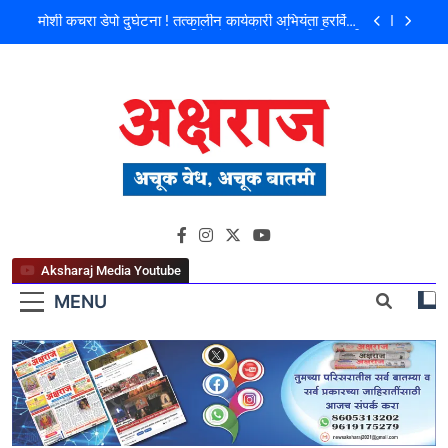
मोशी कचरा डेपो दुर्घटना ! तत्कालीन कार्यकारी अभियंता हरविंदर
सिंग बंसल यांच्या चौकशीची मागणी
शिळगावच्या पोलीस पाटलांचे निधन; समाजसेवेचा आधारवड
हरपला!
पहाटे घरफोड्या, दिवसा चोरी; चोरट्यांचा बिडी कामगार परिसरावर
डोळा
फ्लॅट विक्रीतील २.६४ कोटींच्या अपहाराचा आरोप; बांधकाम
व्यावसायिक दाम्पत्यावर गुन्हा
मोशी कचरा डेपो दुर्घटना ! तत्कालीन कार्यकारी अभियंता हरविंदर
अक्षराज न्यूज पोर्टल
सिंग बंसल यांच्या चौकशीची मागणी
शिळगावच्या पोलीस पाटलांचे निधन; समाजसेवेचा आधारवड
हरपला!
Aksharaj Media Youtube
MENU