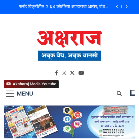
फ्लॅट विक्रीतील २.६४ कोटींच्या अपहाराचा आरोप; बांधकाम
व्यावसायिक दाम्पत्यावर गुन्हा
मोशी कचरा डेपो दुर्घटना ! तत्कालीन कार्यकारी अभियंता हरविंदर
सिंग बंसल यांच्या चौकशीची मागणी
शिळगावच्या पोलीस पाटलांचे निधन; समाजसेवेचा आधारवड
हरपला!
पहाटे घरफोड्या, दिवसा चोरी; चोरट्यांचा बिडी कामगार परिसरावर
डोळा
फ्लॅट विक्रीतील २.६४ कोटींच्या अपहाराचा आरोप; बांधकाम
अक्षराज न्यूज पोर्टल
व्यावसायिक दाम्पत्यावर गुन्हा
मोशी कचरा डेपो दुर्घटना ! तत्कालीन कार्यकारी अभियंता हरविंदर
सिंग बंसल यांच्या चौकशीची मागणी
Aksharaj Media Youtube
शिळगावच्या पोलीस पाटलांचे निधन; समाजसेवेचा आधारवड
MENU
हरपला!