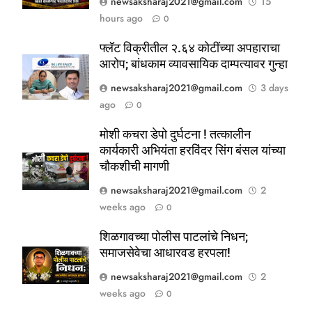
newsaksharaj2021@gmail.com
15
hours ago
0
फ्लॅट विक्रीतील २.६४ कोटींच्या अपहाराचा
आरोप; बांधकाम व्यावसायिक दाम्पत्यावर गुन्हा
newsaksharaj2021@gmail.com
3 days
ago
0
मोशी कचरा डेपो दुर्घटना ! तत्कालीन
कार्यकारी अभियंता हरविंदर सिंग बंसल यांच्या
चौकशीची मागणी
newsaksharaj2021@gmail.com
2
weeks ago
0
5
ठाणे-पालघर जिल्हा बँक कर्मचाऱ्यांना
शिळगावच्या पोलीस पाटलांचे निधन;
दिवाळी गिफ्ट; २०% बोनसला संचालक
समाजसेवेचा आधारवड हरपला!
मंडळाची मंजुरी
ताज्या बातम्या
महाराष्ट्र
newsaksharaj2021@gmail.com
2
weeks ago
0
6