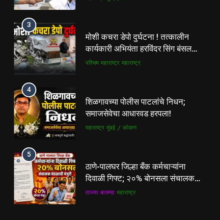
4
3
शिळगावच्या पोलीस पाटलांचे निधन;
मोशी कचरा डेपो दुर्घटना ! तत्कालीन
समाजसेवेचा आधारवड हरपला!
कार्यकारी अभियंता हरविंदर सिंग बंसल
महाराष्ट्र
मुंबई / कोकण
यांच्या चौकशीची मागणी
पश्चिम महाराष्ट्र
महाराष्ट्र
5
4
ठाणे-पालघर जिल्हा बँक कर्मचाऱ्यांना
शिळगावच्या पोलीस पाटलांचे निधन;
दिवाळी गिफ्ट; २०% बोनसला संचालक
समाजसेवेचा आधारवड हरपला!
मंडळाची मंजुरी
ताज्या बातम्या
महाराष्ट्र
महाराष्ट्र
मुंबई / कोकण
6
5
आळंदी शहरातील पथविक्रेत्यांवर होणारा
ठाणे-पालघर जिल्हा बँक कर्मचाऱ्यांना
अन्याय सहन केला जाणार नाही – पुणे
दिवाळी गिफ्ट; २०% बोनसला संचालक
जिल्हा अध्यक्ष सोनवणे
पश्चिम महाराष्ट्र
महाराष्ट्र
मंडळाची मंजुरी
ताज्या बातम्या
महाराष्ट्र
7
6