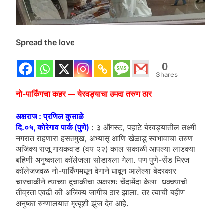
Spread the love
0
Shares
नो-पार्किंगचा कहर — येरवड्याचा उमदा तरुण ठार
अक्षराज : प्रणिल कुसाळे
दि.०५, कोरेगाव पार्क (पुणे)
: ३ ऑगस्ट, पहाटे येरवड्यातील लक्ष्मी
नगरात राहणारा हसतमुख, अभ्यासू आणि खेळाडू स्वभावाचा तरुण
अजिंक्य राजू गायकवाड (वय २२) काल सकाळी आपल्या लाडक्या
बहिणी अनुष्काला कॉलेजला सोडायला गेला. पण पुणे-सेंड मिरज
कॉलेजजवळ नो-पार्किंगमधून वेगाने धावून आलेल्या बेदरकार
चारचाकीने त्याच्या दुचाकीचा अक्षरशः चेंदामेंदा केला. धक्क्याची
तीव्रता एवढी की अजिंक्य जागीच ठार झाला. तर त्याची बहीण
अनुष्का रुग्णालयात मृत्यूशी झुंज देत आहे.