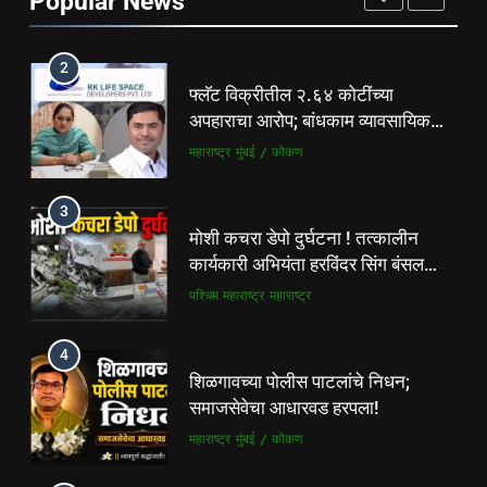
Popular News
गुन्हेगारी
पश्चिम महाराष्ट्र
2
फ्लॅट विक्रीतील २.६४ कोटींच्या
अपहाराचा आरोप; बांधकाम व्यावसायिक
दाम्पत्यावर गुन्हा
महाराष्ट्र
मुंबई / कोकण
3
मोशी कचरा डेपो दुर्घटना ! तत्कालीन
कार्यकारी अभियंता हरविंदर सिंग बंसल
यांच्या चौकशीची मागणी
पश्चिम महाराष्ट्र
महाराष्ट्र
4
शिळगावच्या पोलीस पाटलांचे निधन;
समाजसेवेचा आधारवड हरपला!
महाराष्ट्र
मुंबई / कोकण