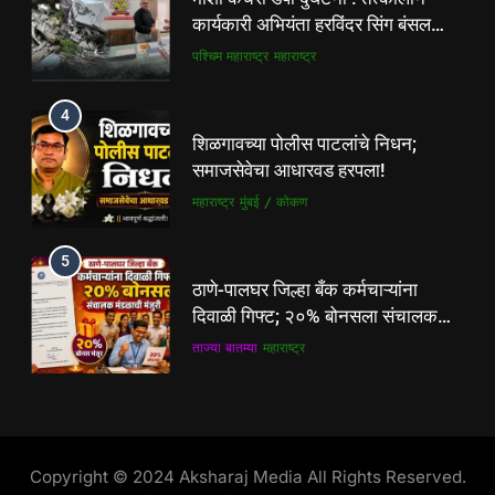
कार्यकारी अभियंता हरविंदर सिंग बंसल
5
यांच्या चौकशीची मागणी
पश्चिम महाराष्ट्र
महाराष्ट्र
ठाणे-पालघर जिल्हा बँक कर्मचाऱ्यांना
दिवाळी गिफ्ट; २०% बोनसला संचालक
मंडळाची मंजुरी
4
ताज्या बातम्या
महाराष्ट्र
शिळगावच्या पोलीस पाटलांचे निधन;
समाजसेवेचा आधारवड हरपला!
6
महाराष्ट्र
मुंबई / कोकण
आळंदी शहरातील पथविक्रेत्यांवर होणारा
अन्याय सहन केला जाणार नाही – पुणे
जिल्हा अध्यक्ष सोनवणे
5
पश्चिम महाराष्ट्र
महाराष्ट्र
ठाणे-पालघर जिल्हा बँक कर्मचाऱ्यांना
दिवाळी गिफ्ट; २०% बोनसला संचालक
7
मंडळाची मंजुरी
ताज्या बातम्या
महाराष्ट्र
कल्याण फाटा सर्कलवर नियम धाब्यावर;
वॉर्डनकडून अवजड वाहनांकडून पैशांची
वसुलीचा आरोप
6
महाराष्ट्र
मुंबई / कोकण
आळंदी शहरातील पथविक्रेत्यांवर होणारा
अन्याय सहन केला जाणार नाही – पुणे
8
जिल्हा अध्यक्ष सोनवणे
Copyright © 2024 Aksharaj Media All Rights Reserved.
पश्चिम महाराष्ट्र
महाराष्ट्र
देसाई खाडीत जलपर्णीचा वाढता विळखा;