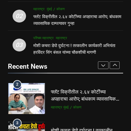
8
गुन्हेगारी
पश्चिम महाराष्ट्र
महाराष्ट्र
मुंबई / कोकण
देसाई खाडीत जलपर्णीचा वाढता विळखा;
02
फ्लॅट विक्रीतील २.६४ कोटींच्या अपहाराचा आरोप; बांधकाम
पूरस्थिती व पर्यावरणाला गंभीर धोका
2
व्यावसायिक दाम्पत्यावर गुन्हा
पश्चिम महाराष्ट्र
महाराष्ट्र
फ्लॅट विक्रीतील २.६४ कोटींच्या
अपहाराचा आरोप; बांधकाम व्यावसायिक
पश्चिम महाराष्ट्र
महाराष्ट्र
दाम्पत्यावर गुन्हा
1
महाराष्ट्र
मुंबई / कोकण
03
मोशी कचरा डेपो दुर्घटना ! तत्कालीन कार्यकारी अभियंता
पहाटे घरफोड्या, दिवसा चोरी; चोरट्यांचा
हरविंदर सिंग बंसल यांच्या चौकशीची मागणी
बिडी कामगार परिसरावर डोळा
3
गुन्हेगारी
पश्चिम महाराष्ट्र
Recent News
मोशी कचरा डेपो दुर्घटना ! तत्कालीन
कार्यकारी अभियंता हरविंदर सिंग बंसल
यांच्या चौकशीची मागणी
2
पश्चिम महाराष्ट्र
महाराष्ट्र
फ्लॅट विक्रीतील २.६४ कोटींच्या
अपहाराचा आरोप; बांधकाम व्यावसायिक
4
दाम्पत्यावर गुन्हा
महाराष्ट्र
मुंबई / कोकण
शिळगावच्या पोलीस पाटलांचे निधन;
समाजसेवेचा आधारवड हरपला!
3
महाराष्ट्र
मुंबई / कोकण
मोशी कचरा डेपो दुर्घटना ! तत्कालीन