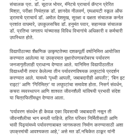
संचालक प्रा. डॉ. सूराज भोयर, मॅनेटचे प्राचार्य कॅप्टन प्रेरित
मिश्रा, परीक्षा नियंत्रक डॉ. ज्ञानदेव नीलवर्ण, एमआयटी स्कूल ऑफ
ड्रामाचे प्राचार्य डॉ. अमोल देशमुख, सुरक्षा व दक्षता संचालक कर्नल
प्रशांत वाघमारे, उपकुलसचिव डॉ. हनुमंत पवार, सहाय्यक संचालक
डॉ. प्रतिभा जगताप यांच्यासह विविध विभागांचे अधिकारी व कर्मचारी
उपस्थित होते.
विद्यापीठाच्या शैक्षणिक उत्कृष्टतेच्या दशकपूर्ती वर्षानिमित्त आयोजित
करण्यात आलेल्या या उपक्रमात वृक्षारोपणाबरोबरच पर्यावरण
जनजागृतीलाही प्राधान्य देण्यात आले. यानिमित्त विद्यापीठातील
विद्यार्थ्यांनी तयार केलेल्या तीन पर्यावरणविषयक लघुपटांचे प्रदर्शन
करण्यात आले. यामध्ये ‘पृथ्वी आपली, जबाबदारीही आपली!’, ‘बिन इट
राइट!’ आणि ‘गिरिमित्र’ या लघुपटांचा समावेश होता. निसर्ग संवर्धन,
कचरा व्यवस्थापन आणि शाश्वत जीवनशैली यांविषयी प्रभावी संदेश
या चित्रफितींमधून देण्यात आला.
‘पर्यावरण संवर्धन ही केवळ एका दिवसाची जबाबदारी नसून ती
जीवनशैलीचा भाग बनली पाहिजे. हरित परिसर निर्मितीसाठी आणि
भावी पिढ्यांमध्ये पर्यावरणाबाबत जागरूकता निर्माण करण्यासाठी अशा
उपक्रमांची आवश्यकता आहे,’ असे मत डाॅ.नचिकेत ठाकूर यांनी