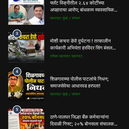
3
मोशी कचरा डेपो दुर्घटना ! तत्कालीन
कार्यकारी अभियंता हरविंदर सिंग बंसल
यांच्या चौकशीची मागणी
पश्चिम महाराष्ट्र
महाराष्ट्र
4
शिळगावच्या पोलीस पाटलांचे निधन;
समाजसेवेचा आधारवड हरपला!
महाराष्ट्र
मुंबई / कोकण
5
ठाणे-पालघर जिल्हा बँक कर्मचाऱ्यांना
दिवाळी गिफ्ट; २०% बोनसला संचालक
मंडळाची मंजुरी
ताज्या बातम्या
महाराष्ट्र
6