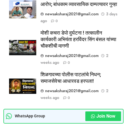
आरोप; बांधकाम व्यावसायिक दाम्पत्यावर गुन्हा
newsaksharaj2021@gmail.com
3 days
ago
0
मोशी कचरा डेपो दुर्घटना ! तत्कालीन
कार्यकारी अभियंता हरविंदर सिंग बंसल यांच्या
5
चौकशीची मागणी
ठाणे-पालघर जिल्हा बँक कर्मचाऱ्यांना
दिवाळी गिफ्ट; २०% बोनसला संचालक
newsaksharaj2021@gmail.com
2
मंडळाची मंजुरी
weeks ago
0
ताज्या बातम्या
महाराष्ट्र
शिळगावच्या पोलीस पाटलांचे निधन;
6
समाजसेवेचा आधारवड हरपला!
आळंदी शहरातील पथविक्रेत्यांवर होणारा
newsaksharaj2021@gmail.com
2
अन्याय सहन केला जाणार नाही – पुणे
weeks ago
0
जिल्हा अध्यक्ष सोनवणे
पश्चिम महाराष्ट्र
महाराष्ट्र
Join Now
7
WhatsApp Group
कल्याण फाटा सर्कलवर नियम धाब्यावर;