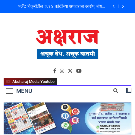
मोशी कचरा डेपो दुर्घटना ! तत्कालीन कार्यकारी अभियंता हरविंदर
सिंग बंसल यांच्या चौकशीची मागणी
शिळगावच्या पोलीस पाटलांचे निधन; समाजसेवेचा आधारवड
हरपला!
पहाटे घरफोड्या, दिवसा चोरी; चोरट्यांचा बिडी कामगार परिसरावर
डोळा
फ्लॅट विक्रीतील २.६४ कोटींच्या अपहाराचा आरोप; बांधकाम
व्यावसायिक दाम्पत्यावर गुन्हा
मोशी कचरा डेपो दुर्घटना ! तत्कालीन कार्यकारी अभियंता हरविंदर
अक्षराज न्यूज पोर्टल
सिंग बंसल यांच्या चौकशीची मागणी
शिळगावच्या पोलीस पाटलांचे निधन; समाजसेवेचा आधारवड
हरपला!
Aksharaj Media Youtube
MENU