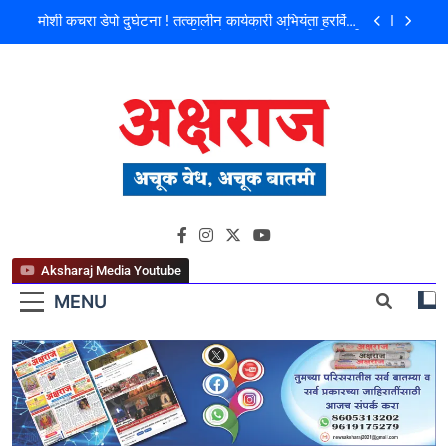
मोशी कचरा डेपो दुर्घटना ! तत्कालीन कार्यकारी अभियंता हरविंदर
सिंग बंसल यांच्या चौकशीची मागणी
शिळगावच्या पोलीस पाटलांचे निधन; समाजसेवेचा आधारवड
हरपला!
पहाटे घरफोड्या, दिवसा चोरी; चोरट्यांचा बिडी कामगार परिसरावर
डोळा
फ्लॅट विक्रीतील २.६४ कोटींच्या अपहाराचा आरोप; बांधकाम
व्यावसायिक दाम्पत्यावर गुन्हा
मोशी कचरा डेपो दुर्घटना ! तत्कालीन कार्यकारी अभियंता हरविंदर
अक्षराज न्यूज पोर्टल
सिंग बंसल यांच्या चौकशीची मागणी
शिळगावच्या पोलीस पाटलांचे निधन; समाजसेवेचा आधारवड
हरपला!
Aksharaj Media Youtube
MENU