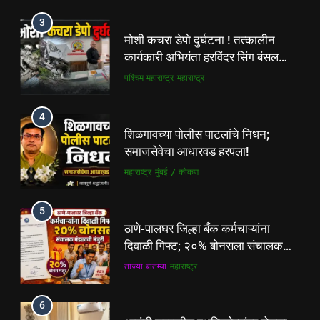
4
3
शिळगावच्या पोलीस पाटलांचे निधन;
मोशी कचरा डेपो दुर्घटना ! तत्कालीन
समाजसेवेचा आधारवड हरपला!
कार्यकारी अभियंता हरविंदर सिंग बंसल
महाराष्ट्र
मुंबई / कोकण
यांच्या चौकशीची मागणी
पश्चिम महाराष्ट्र
महाराष्ट्र
5
4
ठाणे-पालघर जिल्हा बँक कर्मचाऱ्यांना
शिळगावच्या पोलीस पाटलांचे निधन;
दिवाळी गिफ्ट; २०% बोनसला संचालक
समाजसेवेचा आधारवड हरपला!
मंडळाची मंजुरी
ताज्या बातम्या
महाराष्ट्र
महाराष्ट्र
मुंबई / कोकण
6
5
आळंदी शहरातील पथविक्रेत्यांवर होणारा
ठाणे-पालघर जिल्हा बँक कर्मचाऱ्यांना
अन्याय सहन केला जाणार नाही – पुणे
दिवाळी गिफ्ट; २०% बोनसला संचालक
जिल्हा अध्यक्ष सोनवणे
पश्चिम महाराष्ट्र
महाराष्ट्र
मंडळाची मंजुरी
ताज्या बातम्या
महाराष्ट्र
7
6
कल्याण फाटा सर्कलवर नियम धाब्यावर;