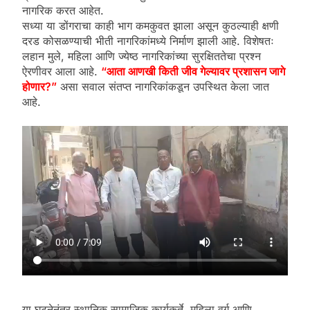
नागरिक करत आहेत.
सध्या या डोंगराचा काही भाग कमकुवत झाला असून कुठल्याही क्षणी
दरड कोसळण्याची भीती नागरिकांमध्ये निर्माण झाली आहे. विशेषतः
लहान मुले, महिला आणि ज्येष्ठ नागरिकांच्या सुरक्षिततेचा प्रश्न
ऐरणीवर आला आहे.
“आता आणखी किती जीव गेल्यावर प्रशासन जागे
होणार?”
असा सवाल संतप्त नागरिकांकडून उपस्थित केला जात
आहे.
या घटनेनंतर स्थानिक सामाजिक कार्यकर्ते, महिला वर्ग आणि