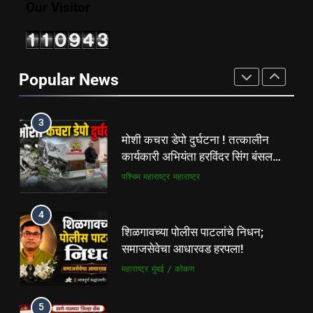
Our Visitor
2
फ्लॅट विक्रीतील २.६४ कोटींच्या
अपहाराचा आरोप; बांधकाम व्यावसायिक
Popular News
दाम्पत्यावर गुन्हा
महाराष्ट्र
मुंबई / कोकण
3
मोशी कचरा डेपो दुर्घटना ! तत्कालीन
कार्यकारी अभियंता हरविंदर सिंग बंसल
यांच्या चौकशीची मागणी
पश्चिम महाराष्ट्र
महाराष्ट्र
4
शिळगावच्या पोलीस पाटलांचे निधन;
समाजसेवेचा आधारवड हरपला!
महाराष्ट्र
मुंबई / कोकण
5