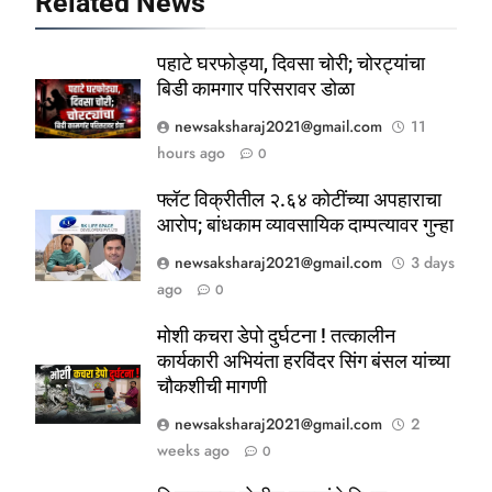
Related News
पहाटे घरफोड्या, दिवसा चोरी; चोरट्यांचा
बिडी कामगार परिसरावर डोळा
newsaksharaj2021@gmail.com
11
hours ago
0
फ्लॅट विक्रीतील २.६४ कोटींच्या अपहाराचा
आरोप; बांधकाम व्यावसायिक दाम्पत्यावर गुन्हा
newsaksharaj2021@gmail.com
3 days
ago
0
5
ठाणे-पालघर जिल्हा बँक कर्मचाऱ्यांना
मोशी कचरा डेपो दुर्घटना ! तत्कालीन
दिवाळी गिफ्ट; २०% बोनसला संचालक
कार्यकारी अभियंता हरविंदर सिंग बंसल यांच्या
चौकशीची मागणी
मंडळाची मंजुरी
ताज्या बातम्या
महाराष्ट्र
newsaksharaj2021@gmail.com
2
weeks ago
0
6
आळंदी शहरातील पथविक्रेत्यांवर होणारा