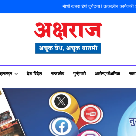
मोशी कचरा डेपो दुर्घटना ! तत्कालीन कार्यकारी
शिळगावच्या पो
पहाटे घरफोड्या, दि
फ्लॅट विक्रीतील २.६४ कोटींच्या अपहा
राज न्यूज पोर्टल
मोशी कचरा डेपो दुर्घटना ! तत्कालीन कार्यकारी
शिळगावच्या पो
हाराष्ट्र
देश विदेश
राजकीय
गुन्हेगारी
आरोग्य/शैक्षणिक
साम