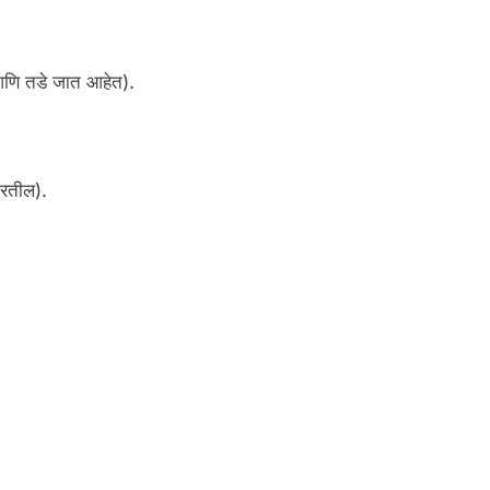
त आणि तडे जात आहेत).
करतील).