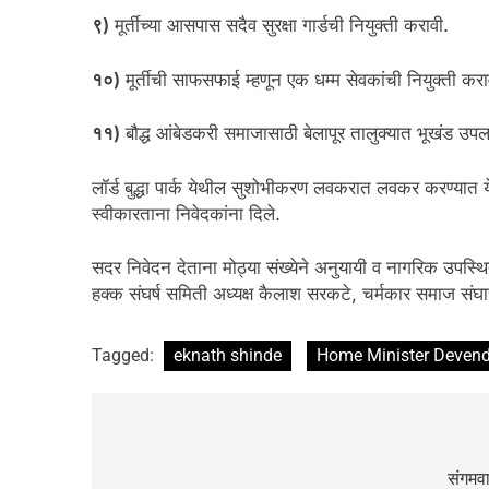
९)
मूर्तीच्या आसपास सदैव सुरक्षा गार्डची नियुक्ती करावी.
१०)
मूर्तीची साफसफाई म्हणून एक धम्म सेवकांची नियुक्ती करा
११)
बौद्ध आंबेडकरी समाजासाठी बेलापूर तालुक्यात भूखंड उप
लॉर्ड बुद्धा पार्क येथील सुशोभीकरण लवकरात लवकर करण्यात य
स्वीकारताना निवेदकांना दिले.
सदर निवेदन देताना मोठ्या संख्येने अनुयायी व नागरिक उपस्थित ह
हक्क संघर्ष समिती अध्यक्ष कैलाश सरकटे, चर्मकार समाज संघा
Tagged:
eknath shinde
Home Minister Devend
संगमवा