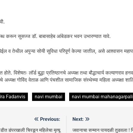
वी.
लब्ध करून सुसज्ज डॉ. बाबासाहेब आंबेडकर भवन उभारण्यात यावे.
ेईल व तेथील अपुऱ्या सोयी सुविधा परिपूर्ण केल्या जातील, असे आश्वासन महा
ोते. विशेषतः लॉर्ड बुद्धा प्रतिष्ठानचे अध्यक्ष तथा बौद्धाचार्य कल्याणराव ह
चे अध्यक्ष गोविंद वेताळ आणि पंचशील सामाजिक संस्थेच्या महिला अध्यक्षा श
ra Fadanvis
navi mumbai
navi mumbai mahanagarpali
Previous:
Next:
डीत डंपरखाली चिरडून महिलेचा मृत्यू
जवानाचा सन्मान पायदळी तुडवला ! न