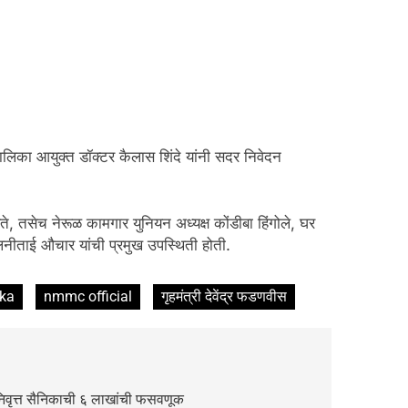
पालिका आयुक्त डॉक्टर कैलास शिंदे यांनी सदर निवेदन
नवते, तसेच नेरूळ कामगार युनियन अध्यक्ष कोंडीबा हिंगोले, घर
ालिनीताई औचार यांची प्रमुख उपस्थिती होती.
ka
nmmc official
गृहमंत्री देवेंद्र फडणवीस
िवृत्त सैनिकाची ६ लाखांची फसवणूक