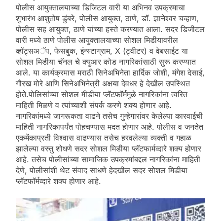
पोलीस आयुक्तालयाच्या डिजिटल वारी या अभिनव उपक्रमाचा
शुभारंभ आशुतोष डुंबरे, पोलीस आयुक्त, ठाणे, डॉ. ज्ञानेश्वर चव्हाण,
पोलीस सह आयुक्त, ठाणे यांच्या हस्ते करण्यात आला. सदर डिजीटल
वारी मध्ये ठाणे पोलीस आयुक्तालयाच्या सोशल मिडीयावरील
व्हॉट्सअॅप, फेसबुक, इंन्स्टाग्राम, X (ट्वीटर) व वेबसाईट या
सोशल मिडीया चॅनल चे क्युआर कोड नागरिकांसाठी सुरू करण्यात
आले. या कार्यक्रमास मराठी सिनेअभिनेता हार्दिक जोशी, मंगेश देसाई,
गौरख मोरे आणि सिनेअभिनेत्री अक्षया देवधर हे देखील उपस्थित
होते.पोलिसांच्या सोशल मीडीया प्लॅटफॉर्ममुळे नागरिकांना त्वरित
माहिती मिळणे व त्यांच्याशी संपर्क करणे शक्य होणार आहे.
नागरिकांमध्ये जागरूकता वाढने तसेच गुन्हेगारांवर केलेल्या कारवाईची
माहिती नागरिकापर्यंत पोहचण्यास मदत होणार आहे. पोलीस व जनतेत
एकमेंकाप्रती विश्वास वाढण्यास तसेच हरवलेल्या व्यक्ती व गहाळ
झालेल्या वस्तु शोधणे सदर सोशल मिडीया प्लॅटफार्मव्दारे शक्य होणार
आहे. तसेच पोलीसांच्या सामाजिक उपक्रमांबद्दल नागरिकांना माहिती
देणे, पोलीसांशी थेट संवाद साधणे हेदखील सदर सोशल मिडीया
प्लॅटफॉर्मव्दारे शक्य होणार आहे.