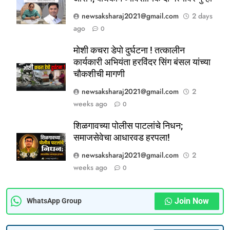
newsaksharaj2021@gmail.com
2 days
ago
0
5
ठाणे-पालघर जिल्हा बँक कर्मचाऱ्यांना
मोशी कचरा डेपो दुर्घटना ! तत्कालीन
दिवाळी गिफ्ट; २०% बोनसला संचालक
कार्यकारी अभियंता हरविंदर सिंग बंसल यांच्या
चौकशीची मागणी
मंडळाची मंजुरी
ताज्या बातम्या
महाराष्ट्र
newsaksharaj2021@gmail.com
2
weeks ago
0
6
आळंदी शहरातील पथविक्रेत्यांवर होणारा
शिळगावच्या पोलीस पाटलांचे निधन;
अन्याय सहन केला जाणार नाही – पुणे
समाजसेवेचा आधारवड हरपला!
जिल्हा अध्यक्ष सोनवणे
पश्चिम महाराष्ट्र
महाराष्ट्र
newsaksharaj2021@gmail.com
2
weeks ago
0
7
कल्याण फाटा सर्कलवर नियम धाब्यावर;
वॉर्डनकडून अवजड वाहनांकडून पैशांची
Join Now
WhatsApp Group
वसुलीचा आरोप
महाराष्ट्र
मुंबई / कोकण