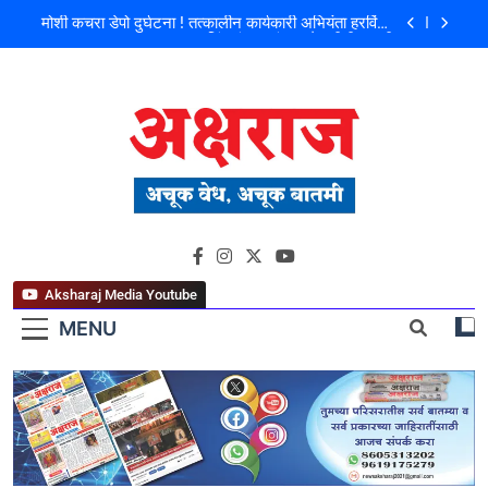
मोशी कचरा डेपो दुर्घटना ! तत्कालीन कार्यकारी अभियंता हरविंदर
सिंग बंसल यांच्या चौकशीची मागणी
शिळगावच्या पोलीस पाटलांचे निधन; समाजसेवेचा आधारवड
हरपला!
पहाटे घरफोड्या, दिवसा चोरी; चोरट्यांचा बिडी कामगार परिसरावर
डोळा
फ्लॅट विक्रीतील २.६४ कोटींच्या अपहाराचा आरोप; बांधकाम
व्यावसायिक दाम्पत्यावर गुन्हा
मोशी कचरा डेपो दुर्घटना ! तत्कालीन कार्यकारी अभियंता हरविंदर
अक्षराज न्यूज पोर्टल
सिंग बंसल यांच्या चौकशीची मागणी
शिळगावच्या पोलीस पाटलांचे निधन; समाजसेवेचा आधारवड
हरपला!
Aksharaj Media Youtube
MENU