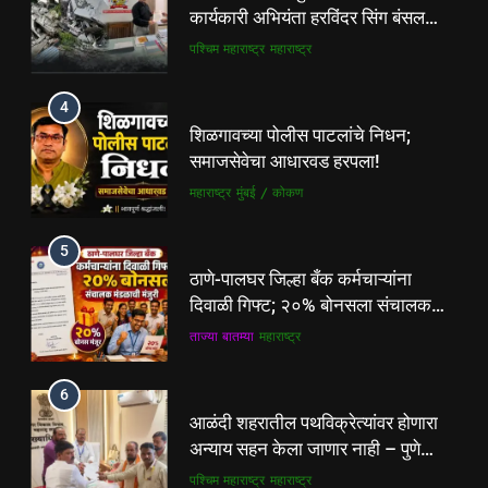
कार्यकारी अभियंता हरविंदर सिंग बंसल
यांच्या चौकशीची मागणी
पश्चिम महाराष्ट्र
महाराष्ट्र
4
शिळगावच्या पोलीस पाटलांचे निधन;
समाजसेवेचा आधारवड हरपला!
महाराष्ट्र
मुंबई / कोकण
5
ठाणे-पालघर जिल्हा बँक कर्मचाऱ्यांना
दिवाळी गिफ्ट; २०% बोनसला संचालक
मंडळाची मंजुरी
ताज्या बातम्या
महाराष्ट्र
6
5
आळंदी शहरातील पथविक्रेत्यांवर होणारा
ठाणे-पालघर जिल्हा बँक कर्मचाऱ्यांना
अन्याय सहन केला जाणार नाही – पुणे
दिवाळी गिफ्ट; २०% बोनसला संचालक
जिल्हा अध्यक्ष सोनवणे
पश्चिम महाराष्ट्र
महाराष्ट्र