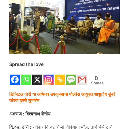
Spread the love
0
Shares
डिजिटल वारी या अभिनव उपक्रमाचा पोलीस आयुक्त आशुतोष डुंबरे
यांच्या हस्ते शुभारंभ
अक्षराज : विश्वनाथ शेनोय
दि.०७, ठाणे :
रविवार दि.०६ रोजी विवियाना मॉल, ठाणे येथे ठाणे