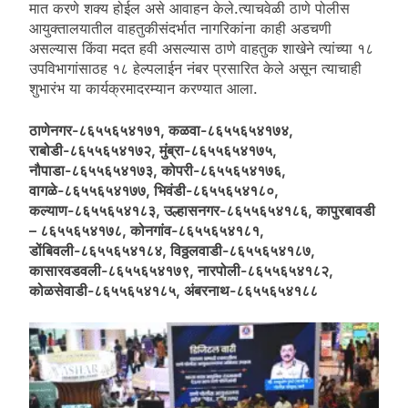
मात करणे शक्य होईल असे आवाहन केले.त्याचवेळी ठाणे पोलीस
आयुक्तालयातील वाहतुकीसंदर्भात नागरिकांना काही अडचणी
असल्यास किंवा मदत हवी असल्यास ठाणे वाहतुक शाखेने त्यांच्या १८
उपविभागांसाठह १८ हेल्पलाईन नंबर प्रसारित केले असून त्याचाही
शुभारंभ या कार्यक्रमादरम्यान करण्यात आला.
ठाणेनगर-८६५५६५४१७१, कळवा-८६५५६५४१७४,
राबोडी-८६५५६५४१७२, मुंब्रा-८६५५६५४१७५,
नौपाडा-८६५५६५४१७३, कोपरी-८६५५६५४१७६,
वागळे-८६५५६५४१७७, भिवंडी-८६५५६५४१८०,
कल्याण-८६५५६५४१८३, उल्हासनगर-८६५५६५४१८६, कापुरबावडी
– ८६५५६५४१७८, कोनगांव-८६५५६५४१८१,
डोंबिवली-८६५५६५४१८४, विठ्ठलवाडी-८६५५६५४१८७,
कासारवडवली-८६५५६५४१७९, नारपोली-८६५५६५४१८२,
कोळसेवाडी-८६५५६५४१८५, अंबरनाथ-८६५५६५४१८८