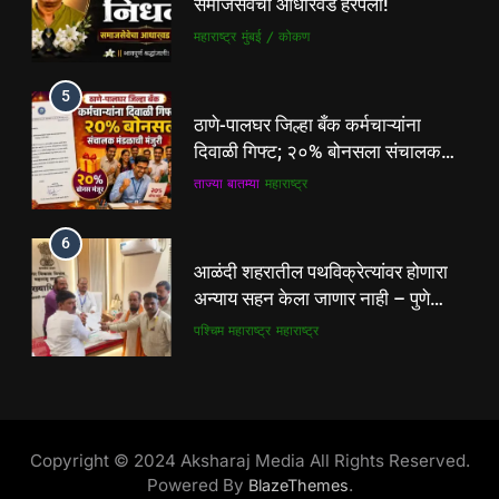
समाजसेवेचा आधारवड हरपला!
मंडळाची मंजुरी
ताज्या बातम्या
महाराष्ट्र
महाराष्ट्र
मुंबई / कोकण
6
5
आळंदी शहरातील पथविक्रेत्यांवर होणारा
ठाणे-पालघर जिल्हा बँक कर्मचाऱ्यांना
अन्याय सहन केला जाणार नाही – पुणे
दिवाळी गिफ्ट; २०% बोनसला संचालक
जिल्हा अध्यक्ष सोनवणे
पश्चिम महाराष्ट्र
महाराष्ट्र
मंडळाची मंजुरी
ताज्या बातम्या
महाराष्ट्र
7
6
कल्याण फाटा सर्कलवर नियम धाब्यावर;
आळंदी शहरातील पथविक्रेत्यांवर होणारा
वॉर्डनकडून अवजड वाहनांकडून पैशांची
अन्याय सहन केला जाणार नाही – पुणे
वसुलीचा आरोप
महाराष्ट्र
मुंबई / कोकण
जिल्हा अध्यक्ष सोनवणे
पश्चिम महाराष्ट्र
महाराष्ट्र
8
7
देसाई खाडीत जलपर्णीचा वाढता विळखा;
कल्याण फाटा सर्कलवर नियम धाब्यावर;
पूरस्थिती व पर्यावरणाला गंभीर धोका
वॉर्डनकडून अवजड वाहनांकडून पैशांची
Copyright © 2024 Aksharaj Media All Rights Reserved.
पश्चिम महाराष्ट्र
महाराष्ट्र
वसुलीचा आरोप
महाराष्ट्र
मुंबई / कोकण
Powered By
.
BlazeThemes