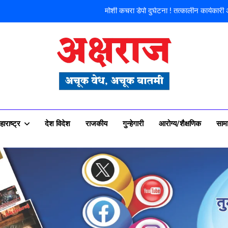
मोशी कचरा डेपो दुर्घटना ! तत्कालीन कार्यकारी
शिळगावच्या पो
पहाटे घरफोड्या, दि
फ्लॅट विक्रीतील २.६४ कोटींच्या अपहा
राज न्यूज पोर्टल
मोशी कचरा डेपो दुर्घटना ! तत्कालीन कार्यकारी
शिळगावच्या पो
हाराष्ट्र
देश विदेश
राजकीय
गुन्हेगारी
आरोग्य/शैक्षणिक
साम