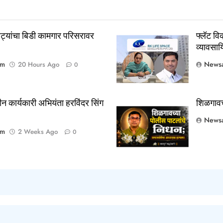
रट्यांचा बिडी कामगार परिसरावर
फ्लॅट वि
व्यावसायि
om
Newsa
20 Hours Ago
0
ीन कार्यकारी अभियंता हरविंदर सिंग
शिळगावच
Newsa
om
2 Weeks Ago
0