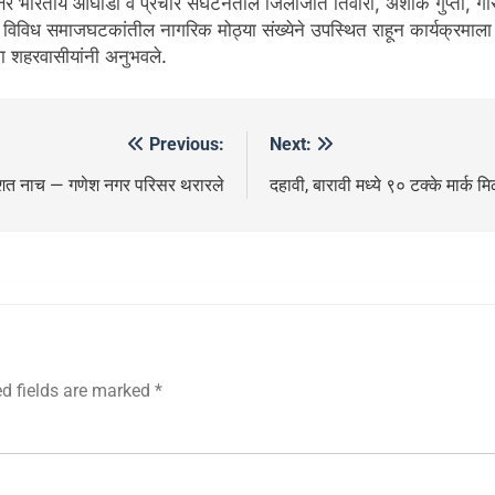
र भारतीय आघाडी व प्रचार संघटनेतील जिलाजीत तिवारी, अशोक गुप्ता, गौरीशंकर 
विविध समाजघटकांतील नागरिक मोठ्या संख्येने उपस्थित राहून कार्यक्रमाला उत्स
िवा शहरवासीयांनी अनुभवले.
Previous:
Next:
 दहशत नाच — गणेश नगर परिसर थरारले
दहावी, बारावी मध्ये ९० टक्के मार्क मि
ed fields are marked
*