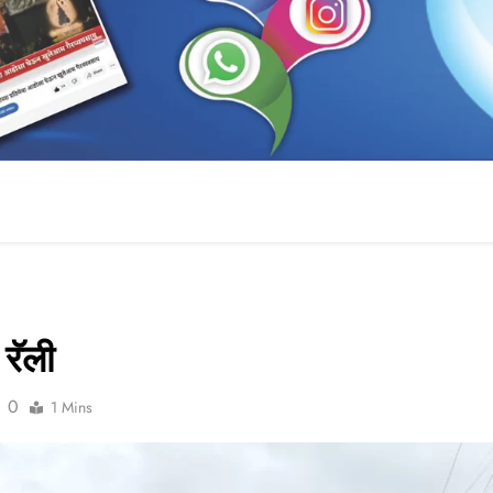
 रॅली
0
1 Mins