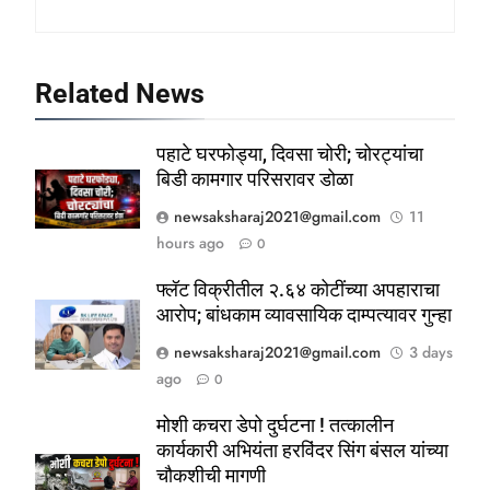
Related News
पहाटे घरफोड्या, दिवसा चोरी; चोरट्यांचा
बिडी कामगार परिसरावर डोळा
newsaksharaj2021@gmail.com
11
hours ago
0
फ्लॅट विक्रीतील २.६४ कोटींच्या अपहाराचा
आरोप; बांधकाम व्यावसायिक दाम्पत्यावर गुन्हा
newsaksharaj2021@gmail.com
3 days
ago
0
5
ठाणे-पालघर जिल्हा बँक कर्मचाऱ्यांना
मोशी कचरा डेपो दुर्घटना ! तत्कालीन
दिवाळी गिफ्ट; २०% बोनसला संचालक
कार्यकारी अभियंता हरविंदर सिंग बंसल यांच्या
चौकशीची मागणी
मंडळाची मंजुरी
ताज्या बातम्या
महाराष्ट्र