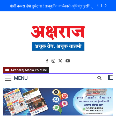
मोशी कचरा डेपो दुर्घटना ! तत्कालीन कार्यकारी अभियंता हरविंदर
सिंग बंसल यांच्या चौकशीची मागणी
शिळगावच्या पोलीस पाटलांचे निधन; समाजसेवेचा आधारवड
हरपला!
पहाटे घरफोड्या, दिवसा चोरी; चोरट्यांचा बिडी कामगार परिसरावर
डोळा
फ्लॅट विक्रीतील २.६४ कोटींच्या अपहाराचा आरोप; बांधकाम
व्यावसायिक दाम्पत्यावर गुन्हा
मोशी कचरा डेपो दुर्घटना ! तत्कालीन कार्यकारी अभियंता हरविंदर
अक्षराज न्यूज पोर्टल
सिंग बंसल यांच्या चौकशीची मागणी
शिळगावच्या पोलीस पाटलांचे निधन; समाजसेवेचा आधारवड
हरपला!
Aksharaj Media Youtube
MENU