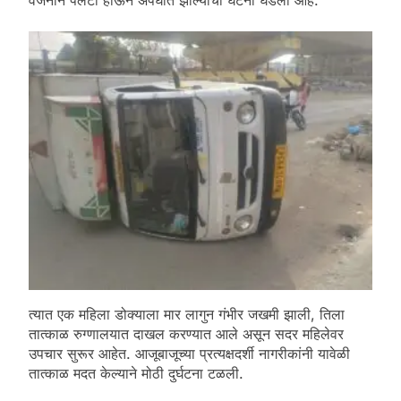
त्यात एक महिला डोक्याला मार लागुन गंभीर जखमी झाली, तिला
तात्काळ रुग्णालयात दाखल करण्यात आले असून सदर महिलेवर
उपचार सुरूर आहेत. आजूबाजूच्या प्रत्यक्षदर्शी नागरीकांनी यावेळी
तात्काळ मदत केल्याने मोठी दुर्घटना टळली.