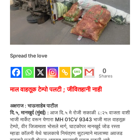
Spread the love
0
Shares
माल वाहतूक टेम्पो पलटी ; जीवितहानी नाही
अक्षराज : भाऊसाहेब पाटील
दि.५, मानखुर्द (मुंबई) :
आज दि.५ मे रोजी सकाळी ८:२५ वाजता वाशी
भाजी मार्केट वरून येणारा
MH 01CV 9343
भाजी माल वाहतूक
टेम्पो, वीर जिजामाता भोसले मार्ग, घाटकोपर मानखुर्द जोड रस्ता
म्हाडा कॉलनी येथे चालकाचे नियंत्रण सुटल्याने मालाच्या अवजड
वजनाने पलटी होऊन अपघात झाल्याची घटना घडली आहे.