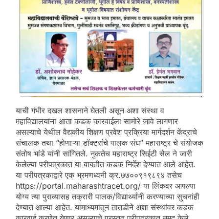
याची गंभीर दखल शासनाने घेतली असून अशा संस्था व
महाविद्यालयांना आता कडक कारवाईला सामोरे जावे लागणार
असल्याचे येथील वैद्यकीय शिक्षण प्रवेश प्रक्रिया मार्गदर्शन केंद्राचे
संचालक तथा “होणाऱ्या डाॅक्टरांचे पालक संघ” महाराष्ट्र चे संयोजक
संतोष भांडे यांनी सांगितले. नुकतेच महाराष्ट्र सिईटी सेल ने जारी
केलेल्या परीपत्रकात या बाबतीत कडक निर्देश देण्यात आले आहेत.
या परीपत्रकाद्वारे एक भ्रमणध्वनी क्र.७७००९१९८९४ तसेच
https://portal.maharashtracet.org/ या लिंकवर आपल्या
योग्य त्या पुराव्यासह तक्रारी पालक/विद्यार्थ्यांनी करण्याच्या सुचनांही
देण्यात आल्या आहेत. यामाध्यमातून तातडीने अशा संस्थांवर कडक
कारवाई करणेत येणार असल्याचे,प्रस्तुत परीपत्रकात नमुद केले