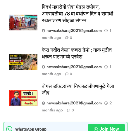
विदर्भ महारोगी सेवा मंडळ तपोवन,
अमरावतीचा 78 वा वर्धापन दिन व समाधी
स्थलांतरण सोहळा संपन्न
newsaksharaj2021@gmail.com
1
5
month ago
0
ठाणे-पालघर जिल्हा बँक कर्मचाऱ्यांना
दिवाळी गिफ्ट; २०% बोनसला संचालक
केरा नदीत केला कचरा डेपो ; नाक मुठीत
धरून पाटणमध्ये प्रवेश
मंडळाची मंजुरी
ताज्या बातम्या
महाराष्ट्र
newsaksharaj2021@gmail.com
1
month ago
0
6
आळंदी शहरातील पथविक्रेत्यांवर होणारा
बोगस डॉक्टरांच्या निष्काळजीपणामुळे गेला
अन्याय सहन केला जाणार नाही – पुणे
जीव
जिल्हा अध्यक्ष सोनवणे
पश्चिम महाराष्ट्र
महाराष्ट्र
newsaksharaj2021@gmail.com
2
months ago
0
7
कल्याण फाटा सर्कलवर नियम धाब्यावर;
वॉर्डनकडून अवजड वाहनांकडून पैशांची
Join Now
WhatsApp Group