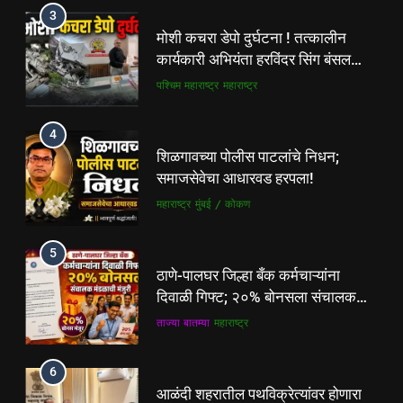
3
मोशी कचरा डेपो दुर्घटना ! तत्कालीन
कार्यकारी अभियंता हरविंदर सिंग बंसल
यांच्या चौकशीची मागणी
पश्चिम महाराष्ट्र
महाराष्ट्र
4
शिळगावच्या पोलीस पाटलांचे निधन;
समाजसेवेचा आधारवड हरपला!
महाराष्ट्र
मुंबई / कोकण
5
ठाणे-पालघर जिल्हा बँक कर्मचाऱ्यांना
दिवाळी गिफ्ट; २०% बोनसला संचालक
मंडळाची मंजुरी
ताज्या बातम्या
महाराष्ट्र
6
5
आळंदी शहरातील पथविक्रेत्यांवर होणारा