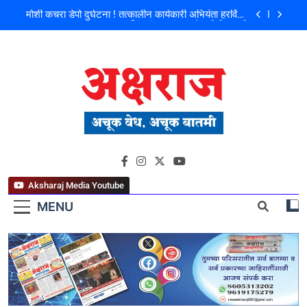
मोशी कचरा डेपो दुर्घटना ! तत्कालीन कार्यकारी अभियंता हरविंदर
सिंग बंसल यांच्या चौकशीची मागणी
शिळगावच्या पोलीस पाटलांचे निधन; समाजसेवेचा आधारवड
हरपला!
पहाटे घरफोड्या, दिवसा चोरी; चोरट्यांचा बिडी कामगार परिसरावर
डोळा
फ्लॅट विक्रीतील २.६४ कोटींच्या अपहाराचा आरोप; बांधकाम
व्यावसायिक दाम्पत्यावर गुन्हा
मोशी कचरा डेपो दुर्घटना ! तत्कालीन कार्यकारी अभियंता हरविंदर
अक्षराज न्यूज पोर्टल
सिंग बंसल यांच्या चौकशीची मागणी
शिळगावच्या पोलीस पाटलांचे निधन; समाजसेवेचा आधारवड
हरपला!
Aksharaj Media Youtube
MENU