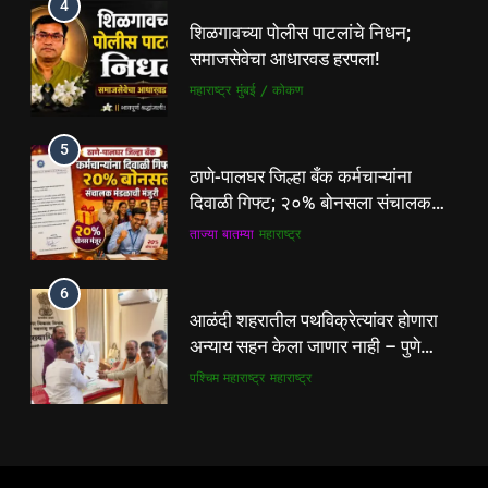
4
ठाणे-पालघर जिल्हा बँक कर्मचाऱ्यांना
शिळगावच्या पोलीस पाटलांचे निधन;
दिवाळी गिफ्ट; २०% बोनसला संचालक
समाजसेवेचा आधारवड हरपला!
मंडळाची मंजुरी
ताज्या बातम्या
महाराष्ट्र
महाराष्ट्र
मुंबई / कोकण
6
5
आळंदी शहरातील पथविक्रेत्यांवर होणारा
ठाणे-पालघर जिल्हा बँक कर्मचाऱ्यांना
अन्याय सहन केला जाणार नाही – पुणे
दिवाळी गिफ्ट; २०% बोनसला संचालक
जिल्हा अध्यक्ष सोनवणे
पश्चिम महाराष्ट्र
महाराष्ट्र
मंडळाची मंजुरी
ताज्या बातम्या
महाराष्ट्र
7
6
कल्याण फाटा सर्कलवर नियम धाब्यावर;
आळंदी शहरातील पथविक्रेत्यांवर होणारा
वॉर्डनकडून अवजड वाहनांकडून पैशांची
अन्याय सहन केला जाणार नाही – पुणे
वसुलीचा आरोप
महाराष्ट्र
मुंबई / कोकण
जिल्हा अध्यक्ष सोनवणे
पश्चिम महाराष्ट्र
महाराष्ट्र
8
7
देसाई खाडीत जलपर्णीचा वाढता विळखा;
कल्याण फाटा सर्कलवर नियम धाब्यावर;
पूरस्थिती व पर्यावरणाला गंभीर धोका