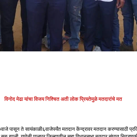
विनोद मेढा यांचा विजय निश्चित अती लोक प्रियतेमुळे मतदारांचे मत
जे पासून ते सायंकाळी६वाजेपर्यंत मतदान केंन्द्रावर मतदान करण्यासाठी प्रक्र
ठी सुरु झाली. यावेळी पालघर जिल्ह्यातील सहा विधानसभा मतदार संघात निवडणुक