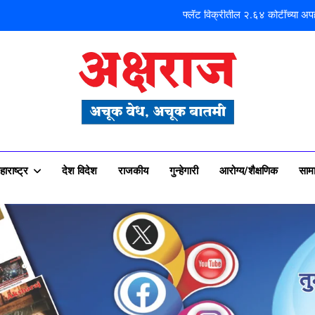
मोशी कचरा डेपो दुर्घटना ! तत्कालीन कार्यकारी
शिळगावच्या पो
पहाटे घरफोड्या, दि
फ्लॅट विक्रीतील २.६४ कोटींच्या अपहा
राज न्यूज पोर्टल
मोशी कचरा डेपो दुर्घटना ! तत्कालीन कार्यकारी
शिळगावच्या पो
हाराष्ट्र
देश विदेश
राजकीय
गुन्हेगारी
आरोग्य/शैक्षणिक
साम