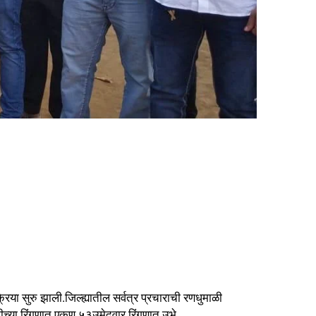
िया सुरु झाली.जिल्ह्यातील सर्वत्र प्रचाराची रणधुमाळी
ीच्या रिंगणात एकूण ५३उमेदवार रिंगणात उभे