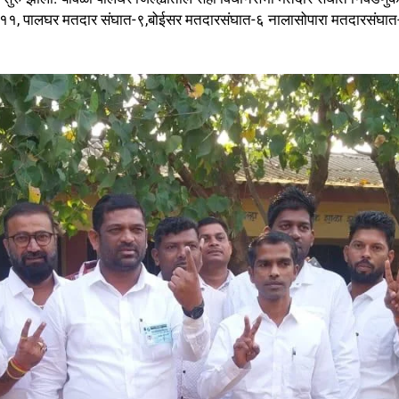
त-११, पालघर मतदार संघात-९,बोईसर मतदारसंघात-६ नालासोपारा मतदारसंघा