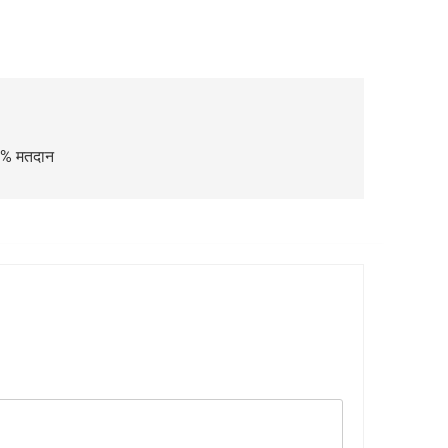
८ % मतदान