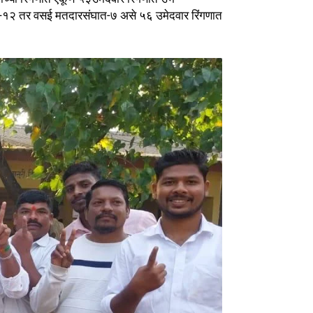
त-१२ तर वसई मतदारसंघात-७ असे ५६ उमेदवार रिंगणात