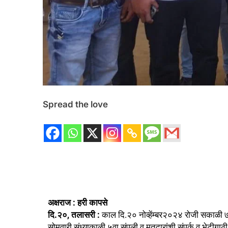
Spread the love
अक्षराज : हरी कापसे
दि.२०, तलासरी :
काल दि.२० नोव्हेंम्बर२०२४ रोजी सकाळी ७वा
सोमवारी संध्याकाळी ५वा.संपली व मतदारांशी संपर्क व भेटीगा