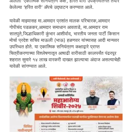
आलेला ‘एकात्मिक सनियंत्रण कक्ष’, हरित वारी उपक्रमांतर्गत तयार
केलेल्या ‘हरित वारी’ ॲपचे उद्घाटन करण्यात आले.
यावेळी माझ्यासह मा.आमदार प्रशांत मालक परिचारक,आमदार
गोपीचंद पडळकर,आमदार समाधान आवताडे, मा.आमदार राम
सातपुते,जिल्हाधिकारी कुंभार आशीर्वाद, भारतीय जनता पार्टी किसान
मोर्चा प्रदेश सचिव माऊली (भाऊ) हळणवर यांच्यासह आदी मान्यवर
उपस्थित होते. या एकात्मिक सनियंत्रण कक्षाद्वारे प्राप्त
चित्रीकरणाच्या विश्लेषणातून आषाढी वारीसाठी कालपर्यंत पंढरपूर
शहरात सुमारे १४ लाख वारकरी दाखल झाल्याचा अंदाज असल्याचेही
यावेळी सांगण्यात आले.