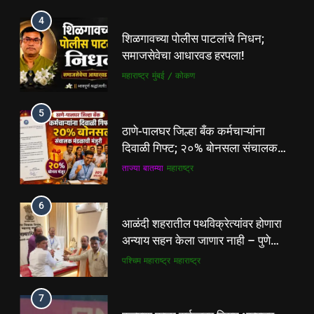
4
शिळगावच्या पोलीस पाटलांचे निधन;
समाजसेवेचा आधारवड हरपला!
महाराष्ट्र
मुंबई / कोकण
5
ठाणे-पालघर जिल्हा बँक कर्मचाऱ्यांना
दिवाळी गिफ्ट; २०% बोनसला संचालक
मंडळाची मंजुरी
ताज्या बातम्या
महाराष्ट्र
6
5
आळंदी शहरातील पथविक्रेत्यांवर होणारा
ठाणे-पालघर जिल्हा बँक कर्मचाऱ्यांना
अन्याय सहन केला जाणार नाही – पुणे
दिवाळी गिफ्ट; २०% बोनसला संचालक
जिल्हा अध्यक्ष सोनवणे
पश्चिम महाराष्ट्र
महाराष्ट्र
मंडळाची मंजुरी
ताज्या बातम्या
महाराष्ट्र
7
6