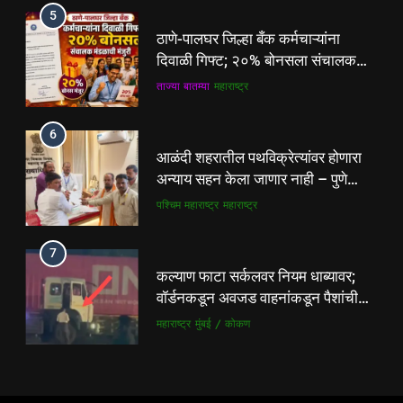
6
5
आळंदी शहरातील पथविक्रेत्यांवर होणारा
ठाणे-पालघर जिल्हा बँक कर्मचाऱ्यांना
अन्याय सहन केला जाणार नाही – पुणे
दिवाळी गिफ्ट; २०% बोनसला संचालक
जिल्हा अध्यक्ष सोनवणे
पश्चिम महाराष्ट्र
महाराष्ट्र
मंडळाची मंजुरी
ताज्या बातम्या
महाराष्ट्र
7
6
कल्याण फाटा सर्कलवर नियम धाब्यावर;
आळंदी शहरातील पथविक्रेत्यांवर होणारा
वॉर्डनकडून अवजड वाहनांकडून पैशांची
अन्याय सहन केला जाणार नाही – पुणे
वसुलीचा आरोप
महाराष्ट्र
मुंबई / कोकण
जिल्हा अध्यक्ष सोनवणे
पश्चिम महाराष्ट्र
महाराष्ट्र
8
7
देसाई खाडीत जलपर्णीचा वाढता विळखा;
कल्याण फाटा सर्कलवर नियम धाब्यावर;
पूरस्थिती व पर्यावरणाला गंभीर धोका
वॉर्डनकडून अवजड वाहनांकडून पैशांची
पश्चिम महाराष्ट्र
महाराष्ट्र
वसुलीचा आरोप
महाराष्ट्र
मुंबई / कोकण
8
देसाई खाडीत जलपर्णीचा वाढता विळखा;