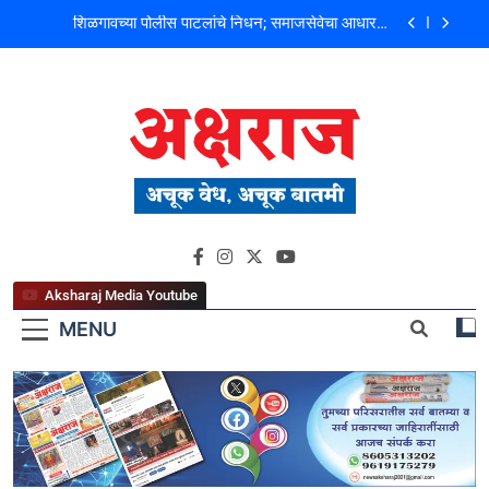
शिळगावच्या पोलीस पाटलांचे निधन; समाजसेवेचा आधारवड
हरपला!
पहाटे घरफोड्या, दिवसा चोरी; चोरट्यांचा बिडी कामगार परिसरावर
डोळा
फ्लॅट विक्रीतील २.६४ कोटींच्या अपहाराचा आरोप; बांधकाम
व्यावसायिक दाम्पत्यावर गुन्हा
मोशी कचरा डेपो दुर्घटना ! तत्कालीन कार्यकारी अभियंता हरविंदर
सिंग बंसल यांच्या चौकशीची मागणी
शिळगावच्या पोलीस पाटलांचे निधन; समाजसेवेचा आधारवड
अक्षराज न्यूज पोर्टल
हरपला!
Aksharaj Media Youtube
MENU