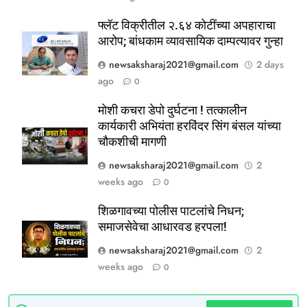
5
ठाणे-पालघर जिल्हा बँक कर्मचाऱ्यांना
फ्लॅट विक्रीतील २.६४ कोटींच्या अपहाराचा
दिवाळी गिफ्ट; २०% बोनसला संचालक
आरोप; बांधकाम व्यावसायिक दाम्पत्यावर गुन्हा
मंडळाची मंजुरी
ताज्या बातम्या
महाराष्ट्र
newsaksharaj2021@gmail.com
2 days
ago
0
6
आळंदी शहरातील पथविक्रेत्यांवर होणारा
मोशी कचरा डेपो दुर्घटना ! तत्कालीन
अन्याय सहन केला जाणार नाही – पुणे
कार्यकारी अभियंता हरविंदर सिंग बंसल यांच्या
चौकशीची मागणी
जिल्हा अध्यक्ष सोनवणे
पश्चिम महाराष्ट्र
महाराष्ट्र
newsaksharaj2021@gmail.com
2
weeks ago
0
7
कल्याण फाटा सर्कलवर नियम धाब्यावर;
शिळगावच्या पोलीस पाटलांचे निधन;
वॉर्डनकडून अवजड वाहनांकडून पैशांची
समाजसेवेचा आधारवड हरपला!
वसुलीचा आरोप
महाराष्ट्र
मुंबई / कोकण
newsaksharaj2021@gmail.com
2
weeks ago
0
8
देसाई खाडीत जलपर्णीचा वाढता विळखा;
पूरस्थिती व पर्यावरणाला गंभीर धोका