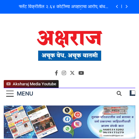
फ्लॅट विक्रीतील २.६४ कोटींच्या अपहाराचा आरोप; बांधकाम
व्यावसायिक दाम्पत्यावर गुन्हा
मोशी कचरा डेपो दुर्घटना ! तत्कालीन कार्यकारी अभियंता हरविंदर
सिंग बंसल यांच्या चौकशीची मागणी
शिळगावच्या पोलीस पाटलांचे निधन; समाजसेवेचा आधारवड
हरपला!
पहाटे घरफोड्या, दिवसा चोरी; चोरट्यांचा बिडी कामगार परिसरावर
डोळा
फ्लॅट विक्रीतील २.६४ कोटींच्या अपहाराचा आरोप; बांधकाम
अक्षराज न्यूज पोर्टल
व्यावसायिक दाम्पत्यावर गुन्हा
मोशी कचरा डेपो दुर्घटना ! तत्कालीन कार्यकारी अभियंता हरविंदर
सिंग बंसल यांच्या चौकशीची मागणी
Aksharaj Media Youtube
शिळगावच्या पोलीस पाटलांचे निधन; समाजसेवेचा आधारवड
हरपला!
MENU