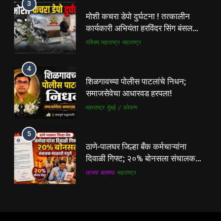
3
शिळगावच्या पोलीस पाटलांचे निधन;
मोशी कचरा डेपो दुर्घटना ! तत्कालीन
समाजसेवेचा आधारवड हरपला!
कार्यकारी अभियंता हरविंदर सिंग बंसल
महाराष्ट्र
मुंबई / कोकण
यांच्या चौकशीची मागणी
पश्चिम महाराष्ट्र
महाराष्ट्र
5
4
ठाणे-पालघर जिल्हा बँक कर्मचाऱ्यांना
शिळगावच्या पोलीस पाटलांचे निधन;
दिवाळी गिफ्ट; २०% बोनसला संचालक
समाजसेवेचा आधारवड हरपला!
मंडळाची मंजुरी
ताज्या बातम्या
महाराष्ट्र
महाराष्ट्र
मुंबई / कोकण
6
5
आळंदी शहरातील पथविक्रेत्यांवर होणारा
ठाणे-पालघर जिल्हा बँक कर्मचाऱ्यांना
अन्याय सहन केला जाणार नाही – पुणे
दिवाळी गिफ्ट; २०% बोनसला संचालक
जिल्हा अध्यक्ष सोनवणे
पश्चिम महाराष्ट्र
महाराष्ट्र
मंडळाची मंजुरी
ताज्या बातम्या
महाराष्ट्र
7
6
कल्याण फाटा सर्कलवर नियम धाब्यावर;
आळंदी शहरातील पथविक्रेत्यांवर होणारा
वॉर्डनकडून अवजड वाहनांकडून पैशांची