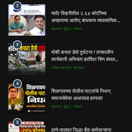
2
फ्लॅट विक्रीतील २.६४ कोटींच्या
अपहाराचा आरोप; बांधकाम व्यावसायिक
दाम्पत्यावर गुन्हा
महाराष्ट्र
मुंबई / कोकण
3
मोशी कचरा डेपो दुर्घटना ! तत्कालीन
कार्यकारी अभियंता हरविंदर सिंग बंसल
यांच्या चौकशीची मागणी
पश्चिम महाराष्ट्र
महाराष्ट्र
4
शिळगावच्या पोलीस पाटलांचे निधन;
समाजसेवेचा आधारवड हरपला!
महाराष्ट्र
मुंबई / कोकण
5
ठाणे-पालघर जिल्हा बँक कर्मचाऱ्यांना