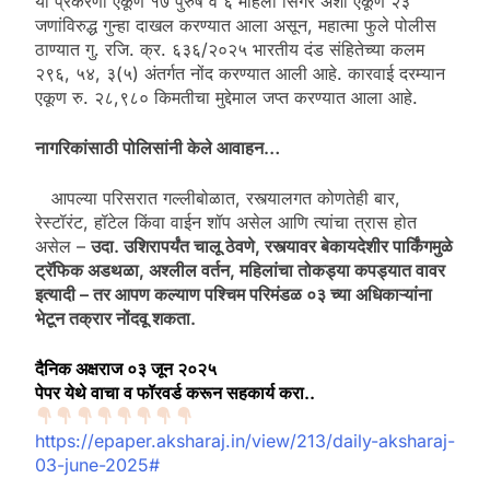
या प्रकरणी एकूण १७ पुरुष व ६ महिला सिंगर अशा एकूण २३
जणांविरुद्ध गुन्हा दाखल करण्यात आला असून, महात्मा फुले पोलीस
ठाण्यात गु. रजि. क्र. ६३६/२०२५ भारतीय दंड संहितेच्या कलम
२९६, ५४, ३(५) अंतर्गत नोंद करण्यात आली आहे. कारवाई दरम्यान
एकूण रु. २८,९८० किमतीचा मुद्देमाल जप्त करण्यात आला आहे.
नागरिकांसाठी पोलिसांनी केले आवाहन…
आपल्या परिसरात गल्लीबोळात, रस्त्यालगत कोणतेही बार,
रेस्टॉरंट, हॉटेल किंवा वाईन शॉप असेल आणि त्यांचा त्रास होत
असेल –
उदा. उशिरापर्यंत चालू ठेवणे, रस्त्यावर बेकायदेशीर पार्किंगमुळे
ट्रॅफिक अडथळा, अश्लील वर्तन, महिलांचा तोकड्या कपड्यात वावर
इत्यादी – तर आपण कल्याण पश्चिम परिमंडळ ०३ च्या अधिकाऱ्यांना
भेटून तक्रार नोंदवू शकता.
दैनिक अक्षराज ०३ जून २०२५
पेपर येथे वाचा व फॉरवर्ड करून सहकार्य करा..
https://epaper.aksharaj.in/view/213/daily-aksharaj-
03-june-2025#