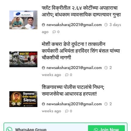
फ्लॅट विक्रीतील २.६४ कोटींच्या अपहाराचा
आरोप; बांधकाम व्यावसायिक दाम्पत्यावर गुन्हा
newsaksharaj2021@gmail.com
3 days
ago
0
मोशी कचरा डेपो दुर्घटना ! तत्कालीन
कार्यकारी अभियंता हरविंदर सिंग बंसल यांच्या
चौकशीची मागणी
newsaksharaj2021@gmail.com
2
weeks ago
0
5
ठाणे-पालघर जिल्हा बँक कर्मचाऱ्यांना
शिळगावच्या पोलीस पाटलांचे निधन;
दिवाळी गिफ्ट; २०% बोनसला संचालक
समाजसेवेचा आधारवड हरपला!
मंडळाची मंजुरी
ताज्या बातम्या
महाराष्ट्र
newsaksharaj2021@gmail.com
2
weeks ago
0
6
आळंदी शहरातील पथविक्रेत्यांवर होणारा
अन्याय सहन केला जाणार नाही – पुणे
Join Now
WhatsApp Group