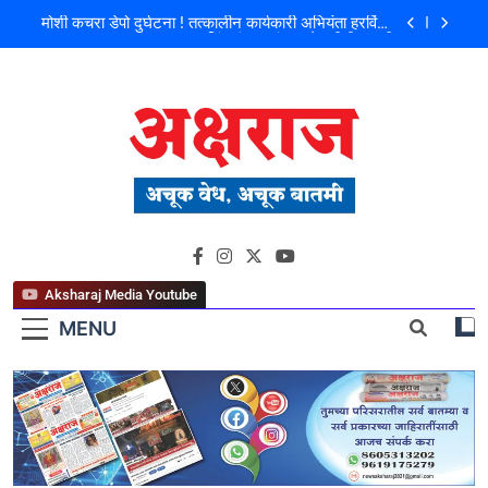
मोशी कचरा डेपो दुर्घटना ! तत्कालीन कार्यकारी अभियंता हरविंदर
सिंग बंसल यांच्या चौकशीची मागणी
शिळगावच्या पोलीस पाटलांचे निधन; समाजसेवेचा आधारवड
हरपला!
पहाटे घरफोड्या, दिवसा चोरी; चोरट्यांचा बिडी कामगार परिसरावर
डोळा
फ्लॅट विक्रीतील २.६४ कोटींच्या अपहाराचा आरोप; बांधकाम
व्यावसायिक दाम्पत्यावर गुन्हा
मोशी कचरा डेपो दुर्घटना ! तत्कालीन कार्यकारी अभियंता हरविंदर
अक्षराज न्यूज पोर्टल
सिंग बंसल यांच्या चौकशीची मागणी
शिळगावच्या पोलीस पाटलांचे निधन; समाजसेवेचा आधारवड
हरपला!
Aksharaj Media Youtube
MENU