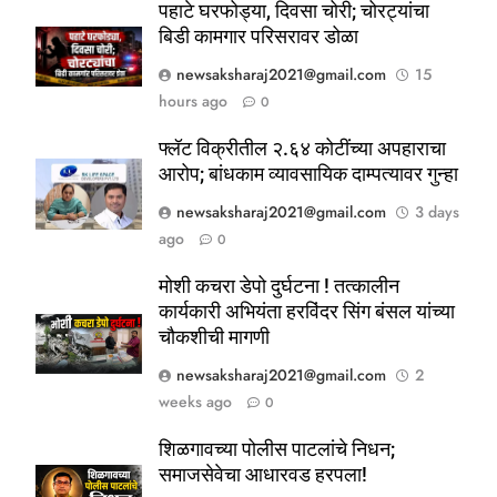
पहाटे घरफोड्या, दिवसा चोरी; चोरट्यांचा
बिडी कामगार परिसरावर डोळा
newsaksharaj2021@gmail.com
15
hours ago
0
फ्लॅट विक्रीतील २.६४ कोटींच्या अपहाराचा
आरोप; बांधकाम व्यावसायिक दाम्पत्यावर गुन्हा
newsaksharaj2021@gmail.com
3 days
ago
0
5
ठाणे-पालघर जिल्हा बँक कर्मचाऱ्यांना
मोशी कचरा डेपो दुर्घटना ! तत्कालीन
दिवाळी गिफ्ट; २०% बोनसला संचालक
कार्यकारी अभियंता हरविंदर सिंग बंसल यांच्या
चौकशीची मागणी
मंडळाची मंजुरी
ताज्या बातम्या
महाराष्ट्र
newsaksharaj2021@gmail.com
2
weeks ago
0
6
आळंदी शहरातील पथविक्रेत्यांवर होणारा
शिळगावच्या पोलीस पाटलांचे निधन;
अन्याय सहन केला जाणार नाही – पुणे
समाजसेवेचा आधारवड हरपला!
जिल्हा अध्यक्ष सोनवणे
पश्चिम महाराष्ट्र
महाराष्ट्र