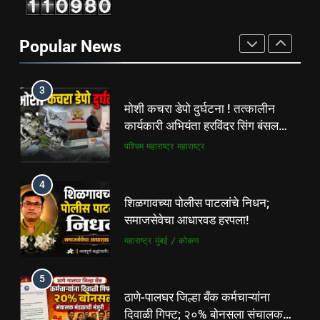
फ्लॅट विक्रीतील २.६४ कोटींच्या
अपहाराचा आरोप; बांधकाम व्यावसायिक
Popular News
दाम्पत्यावर गुन्हा
महाराष्ट्र
मुंबई / कोकण
3
मोशी कचरा डेपो दुर्घटना ! तत्कालीन
कार्यकारी अभियंता हरविंदर सिंग बंसल
यांच्या चौकशीची मागणी
पश्चिम महाराष्ट्र
महाराष्ट्र
4
शिळगावच्या पोलीस पाटलांचे निधन;
समाजसेवेचा आधारवड हरपला!
महाराष्ट्र
मुंबई / कोकण
5
ठाणे-पालघर जिल्हा बँक कर्मचाऱ्यांना
दिवाळी गिफ्ट; २०% बोनसला संचालक