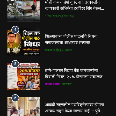
मोशी कचरा डेपो दुर्घटना ! तत्कालीन
समाजसेवेचा आधारवड हरपला!
कार्यकारी अभियंता हरविंदर सिंग बंसल
महाराष्ट्र
मुंबई / कोकण
यांच्या चौकशीची मागणी
पश्चिम महाराष्ट्र
महाराष्ट्र
5
4
ठाणे-पालघर जिल्हा बँक कर्मचाऱ्यांना
शिळगावच्या पोलीस पाटलांचे निधन;
दिवाळी गिफ्ट; २०% बोनसला संचालक
समाजसेवेचा आधारवड हरपला!
मंडळाची मंजुरी
ताज्या बातम्या
महाराष्ट्र
महाराष्ट्र
मुंबई / कोकण
6
5
आळंदी शहरातील पथविक्रेत्यांवर होणारा
ठाणे-पालघर जिल्हा बँक कर्मचाऱ्यांना
अन्याय सहन केला जाणार नाही – पुणे
दिवाळी गिफ्ट; २०% बोनसला संचालक
जिल्हा अध्यक्ष सोनवणे
पश्चिम महाराष्ट्र
महाराष्ट्र
मंडळाची मंजुरी
ताज्या बातम्या
महाराष्ट्र
7
6
कल्याण फाटा सर्कलवर नियम धाब्यावर;
आळंदी शहरातील पथविक्रेत्यांवर होणारा
वॉर्डनकडून अवजड वाहनांकडून पैशांची
अन्याय सहन केला जाणार नाही – पुणे
वसुलीचा आरोप
महाराष्ट्र
मुंबई / कोकण