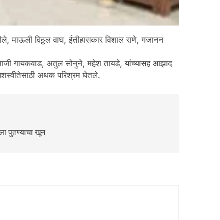
गीले, माऊली विठ्ठल वाघ, ईतीहासकार विशाल राणे, गजानन
ुंजाजी गायकवाड, अतुल सोनुने, महेश तायडे, यांच्यासह आझाद
त यशस्वीतेसाठी अथक परिश्रम घेतले.
ला पुतण्याचा खून