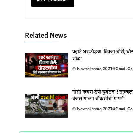
Related News
पहाटे घरफोड्या, दिवसा चोरी; चो
डोळा
Newsaksharaj2021@gmail.c
5
ठाणे-पालघर जिल्हा बँक कर्मचाऱ्यांना
दिवाळी गिफ्ट; २०% बोनसला संचालक
मंडळाची मंजुरी
ताज्या बातम्या
महाराष्ट्र
मोशी कचरा डेपो दुर्घटना ! तत्काल
बंसल यांच्या चौकशीची मागणी
6
आळंदी शहरातील पथविक्रेत्यांवर होणारा
Newsaksharaj2021@gmail.c
अन्याय सहन केला जाणार नाही – पुणे
जिल्हा अध्यक्ष सोनवणे
पश्चिम महाराष्ट्र
महाराष्ट्र