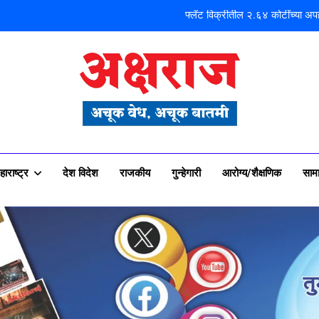
मोशी कचरा डेपो दुर्घटना ! तत्कालीन कार्यकारी
शिळगावच्या पो
पहाटे घरफोड्या, दि
फ्लॅट विक्रीतील २.६४ कोटींच्या अपहा
राज न्यूज पोर्टल
मोशी कचरा डेपो दुर्घटना ! तत्कालीन कार्यकारी
शिळगावच्या पो
हाराष्ट्र
देश विदेश
राजकीय
गुन्हेगारी
आरोग्य/शैक्षणिक
साम