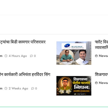
रट्यांचा बिडी कामगार परिसरावर
फ्लॅट वि
व्यावसायि
om
Newsa
4 Hours Ago
0
ीन कार्यकारी अभियंता हरविंदर सिंग
शिळगावच
Newsa
om
2 Weeks Ago
0