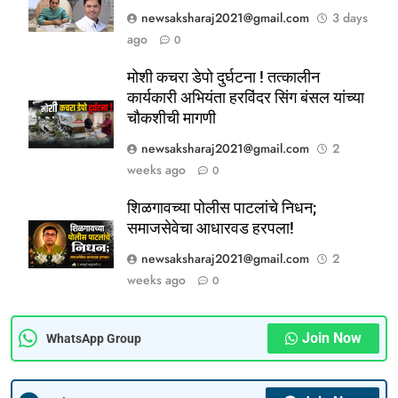
newsaksharaj2021@gmail.com
3 days
ago
0
5
मोशी कचरा डेपो दुर्घटना ! तत्कालीन
ठाणे-पालघर जिल्हा बँक कर्मचाऱ्यांना
कार्यकारी अभियंता हरविंदर सिंग बंसल यांच्या
दिवाळी गिफ्ट; २०% बोनसला संचालक
चौकशीची मागणी
मंडळाची मंजुरी
ताज्या बातम्या
महाराष्ट्र
newsaksharaj2021@gmail.com
2
weeks ago
0
6
आळंदी शहरातील पथविक्रेत्यांवर होणारा
शिळगावच्या पोलीस पाटलांचे निधन;
अन्याय सहन केला जाणार नाही – पुणे
समाजसेवेचा आधारवड हरपला!
जिल्हा अध्यक्ष सोनवणे
पश्चिम महाराष्ट्र
महाराष्ट्र
newsaksharaj2021@gmail.com
2
weeks ago
0
7
कल्याण फाटा सर्कलवर नियम धाब्यावर;
Join Now
वॉर्डनकडून अवजड वाहनांकडून पैशांची
WhatsApp Group
वसुलीचा आरोप
महाराष्ट्र
मुंबई / कोकण