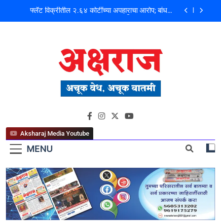
मोशी कचरा डेपो दुर्घटना ! तत्कालीन कार्यकारी अभियंता हरविंदर
सिंग बंसल यांच्या चौकशीची मागणी
शिळगावच्या पोलीस पाटलांचे निधन; समाजसेवेचा आधारवड
हरपला!
पहाटे घरफोड्या, दिवसा चोरी; चोरट्यांचा बिडी कामगार परिसरावर
डोळा
फ्लॅट विक्रीतील २.६४ कोटींच्या अपहाराचा आरोप; बांधकाम
व्यावसायिक दाम्पत्यावर गुन्हा
मोशी कचरा डेपो दुर्घटना ! तत्कालीन कार्यकारी अभियंता हरविंदर
अक्षराज न्यूज पोर्टल
सिंग बंसल यांच्या चौकशीची मागणी
शिळगावच्या पोलीस पाटलांचे निधन; समाजसेवेचा आधारवड
हरपला!
Aksharaj Media Youtube
MENU