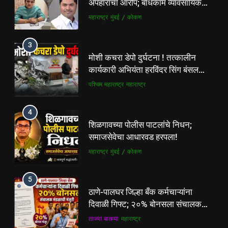
कार्यकारी अभियंता हरविंदर सिंग बंसल
यांच्या चौकशीची मागणी
पश्चिम महाराष्ट्र
महाराष्ट्र
4
शिळगावच्या पोलीस पाटलांचे निधन;
समाजसेवेचा आधारवड हरपला!
महाराष्ट्र
मुंबई / कोकण
5
ठाणे-पालघर जिल्हा बँक कर्मचाऱ्यांना
दिवाळी गिफ्ट; २०% बोनसला संचालक
मंडळाची मंजुरी
ताज्या बातम्या
महाराष्ट्र
6
आळंदी शहरातील पथविक्रेत्यांवर होणारा
5
अन्याय सहन केला जाणार नाही – पुणे
ठाणे-पालघर जिल्हा बँक कर्मचाऱ्यांना
जिल्हा अध्यक्ष सोनवणे
पश्चिम महाराष्ट्र
महाराष्ट्र
दिवाळी गिफ्ट; २०% बोनसला संचालक