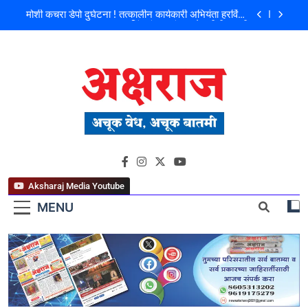
मोशी कचरा डेपो दुर्घटना ! तत्कालीन कार्यकारी अभियंता हरविंदर
सिंग बंसल यांच्या चौकशीची मागणी
शिळगावच्या पोलीस पाटलांचे निधन; समाजसेवेचा आधारवड
हरपला!
पहाटे घरफोड्या, दिवसा चोरी; चोरट्यांचा बिडी कामगार परिसरावर
डोळा
फ्लॅट विक्रीतील २.६४ कोटींच्या अपहाराचा आरोप; बांधकाम
व्यावसायिक दाम्पत्यावर गुन्हा
मोशी कचरा डेपो दुर्घटना ! तत्कालीन कार्यकारी अभियंता हरविंदर
अक्षराज न्यूज पोर्टल
सिंग बंसल यांच्या चौकशीची मागणी
शिळगावच्या पोलीस पाटलांचे निधन; समाजसेवेचा आधारवड
हरपला!
Aksharaj Media Youtube
MENU