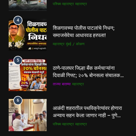
यांच्या चौकशीची मागणी
पश्चिम महाराष्ट्र
महाराष्ट्र
4
शिळगावच्या पोलीस पाटलांचे निधन;
समाजसेवेचा आधारवड हरपला!
महाराष्ट्र
मुंबई / कोकण
5
ठाणे-पालघर जिल्हा बँक कर्मचाऱ्यांना
दिवाळी गिफ्ट; २०% बोनसला संचालक
मंडळाची मंजुरी
ताज्या बातम्या
महाराष्ट्र
6
5
आळंदी शहरातील पथविक्रेत्यांवर होणारा
ठाणे-पालघर जिल्हा बँक कर्मचाऱ्यांना
अन्याय सहन केला जाणार नाही – पुणे
दिवाळी गिफ्ट; २०% बोनसला संचालक
जिल्हा अध्यक्ष सोनवणे
पश्चिम महाराष्ट्र
महाराष्ट्र
मंडळाची मंजुरी
ताज्या बातम्या
महाराष्ट्र