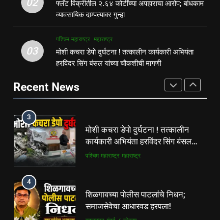
पहाटे घरफोड्या, दिवसा चोरी; चोरट्यांचा
02
फ्लॅट विक्रीतील २.६४ कोटींच्या अपहाराचा आरोप; बांधकाम
अपहाराचा आरोप; बांधकाम व्यावसायिक
बिडी कामगार परिसरावर डोळा
व्यावसायिक दाम्पत्यावर गुन्हा
दाम्पत्यावर गुन्हा
महाराष्ट्र
मुंबई / कोकण
गुन्हेगारी
पश्चिम महाराष्ट्र
पश्चिम महाराष्ट्र
महाराष्ट्र
3
03
मोशी कचरा डेपो दुर्घटना ! तत्कालीन कार्यकारी अभियंता
2
मोशी कचरा डेपो दुर्घटना ! तत्कालीन
हरविंदर सिंग बंसल यांच्या चौकशीची मागणी
फ्लॅट विक्रीतील २.६४ कोटींच्या
कार्यकारी अभियंता हरविंदर सिंग बंसल
अपहाराचा आरोप; बांधकाम व्यावसायिक
यांच्या चौकशीची मागणी
Recent News
पश्चिम महाराष्ट्र
महाराष्ट्र
दाम्पत्यावर गुन्हा
महाराष्ट्र
मुंबई / कोकण
4
3
शिळगावच्या पोलीस पाटलांचे निधन;
मोशी कचरा डेपो दुर्घटना ! तत्कालीन
समाजसेवेचा आधारवड हरपला!
कार्यकारी अभियंता हरविंदर सिंग बंसल
महाराष्ट्र
मुंबई / कोकण
यांच्या चौकशीची मागणी
पश्चिम महाराष्ट्र
महाराष्ट्र
5
4
ठाणे-पालघर जिल्हा बँक कर्मचाऱ्यांना
शिळगावच्या पोलीस पाटलांचे निधन;
दिवाळी गिफ्ट; २०% बोनसला संचालक
समाजसेवेचा आधारवड हरपला!
मंडळाची मंजुरी
ताज्या बातम्या
महाराष्ट्र