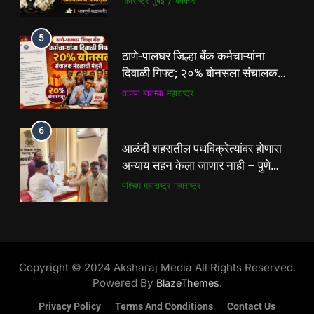
महाराष्ट्र
मुंबई / कोकण
6
5
आळंदी शहरातील पथविक्रेत्यांवर होणारा
ठाणे-पालघर जिल्हा बँक कर्मचाऱ्यांना
अन्याय सहन केला जाणार नाही – पुणे
दिवाळी गिफ्ट; २०% बोनसला संचालक
जिल्हा अध्यक्ष सोनवणे
पश्चिम महाराष्ट्र
महाराष्ट्र
मंडळाची मंजुरी
ताज्या बातम्या
महाराष्ट्र
7
6
कल्याण फाटा सर्कलवर नियम धाब्यावर;
आळंदी शहरातील पथविक्रेत्यांवर होणारा
वॉर्डनकडून अवजड वाहनांकडून पैशांची
अन्याय सहन केला जाणार नाही – पुणे
वसुलीचा आरोप
महाराष्ट्र
मुंबई / कोकण
जिल्हा अध्यक्ष सोनवणे
पश्चिम महाराष्ट्र
महाराष्ट्र
8
7
देसाई खाडीत जलपर्णीचा वाढता विळखा;
कल्याण फाटा सर्कलवर नियम धाब्यावर;
पूरस्थिती व पर्यावरणाला गंभीर धोका
वॉर्डनकडून अवजड वाहनांकडून पैशांची
Copyright © 2024 Aksharaj Media All Rights Reserved.
पश्चिम महाराष्ट्र
महाराष्ट्र
वसुलीचा आरोप
महाराष्ट्र
मुंबई / कोकण
Powered By
.
BlazeThemes
Privacy Policy
Terms And Conditions
Contact Us