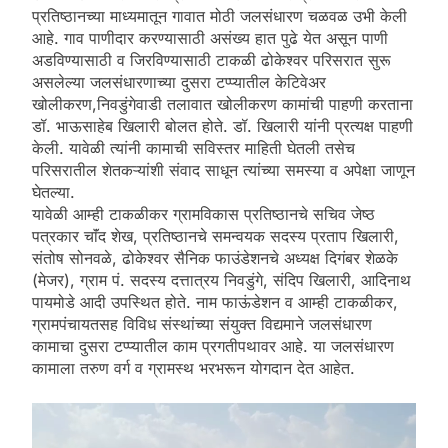
प्रतिष्ठानच्या माध्यमातून गावात मोठी जलसंधारण चळवळ उभी केली
आहे. गाव पाणीदार करण्यासाठी असंख्य हात पुढे येत असून पाणी
अडविण्यासाठी व जिरविण्यासाठी टाकळी ढोकेश्वर परिसरात सुरू
असलेल्या जलसंधारणाच्या दुसरा टप्प्यातील केटिवेअर
खोलीकरण,निवडुंगेवाडी तलावात खोलीकरण कामांची पाहणी करताना
डॉ‌. भाऊसाहेब खिलारी बोलत होते. डॉ. खिलारी यांनी प्रत्यक्ष पाहणी
केली. यावेळी त्यांनी कामाची सविस्तर माहिती घेतली तसेच
परिसरातील शेतकऱ्यांशी संवाद साधून त्यांच्या समस्या व अपेक्षा जाणून
घेतल्या.
यावेळी आम्ही टाकळीकर ग्रामविकास प्रतिष्ठानचे सचिव जेष्ठ
पत्रकार चाॅंद शेख, प्रतिष्ठानचे समन्वयक सदस्य प्रताप खिलारी,
संतोष सोनवळे, ढोकेश्वर सैनिक फाउंडेशनचे अध्यक्ष दिगंबर शेळके
(मेजर), ग्राम पं. सदस्य दत्तात्रय निवडुंगे, संदिप खिलारी, आदिनाथ
पायमोडे आदी उपस्थित होते. नाम फाऊंडेशन व आम्ही टाकळीकर,
ग्रामपंचायतसह विविध संस्थांच्या संयुक्त विद्यमाने जलसंधारण
कामाचा दुसरा टप्प्यातील काम प्रगतीपथावर आहे. या जलसंधारण
कामाला तरुण वर्ग व ग्रामस्थ भरभरून योगदान देत आहेत.