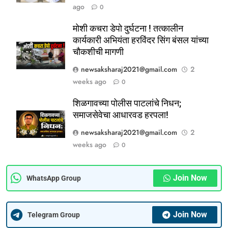
ago
0
1
पहाटे घरफोड्या, दिवसा चोरी; चोरट्यांचा
मोशी कचरा डेपो दुर्घटना ! तत्कालीन
बिडी कामगार परिसरावर डोळा
कार्यकारी अभियंता हरविंदर सिंग बंसल यांच्या
चौकशीची मागणी
गुन्हेगारी
पश्चिम महाराष्ट्र
newsaksharaj2021@gmail.com
2
weeks ago
0
2
फ्लॅट विक्रीतील २.६४ कोटींच्या
शिळगावच्या पोलीस पाटलांचे निधन;
अपहाराचा आरोप; बांधकाम व्यावसायिक
समाजसेवेचा आधारवड हरपला!
दाम्पत्यावर गुन्हा
महाराष्ट्र
मुंबई / कोकण
newsaksharaj2021@gmail.com
2
weeks ago
0
3
मोशी कचरा डेपो दुर्घटना ! तत्कालीन
कार्यकारी अभियंता हरविंदर सिंग बंसल
Join Now
WhatsApp Group
यांच्या चौकशीची मागणी
पश्चिम महाराष्ट्र
महाराष्ट्र
Join Now
Telegram Group
4