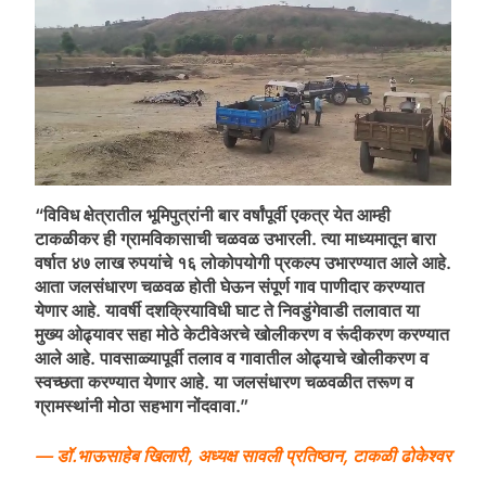
“विविध क्षेत्रातील भूमिपुत्रांनी बार वर्षांपूर्वी एकत्र येत आम्ही
टाकळीकर ही ग्रामविकासाची चळवळ उभारली. त्या माध्यमातून बारा
वर्षात ४७ लाख रुपयांचे १६ लोकोपयोगी प्रकल्प उभारण्यात आले आहे.
आता जलसंधारण चळवळ होती घेऊन संपूर्ण गाव पाणीदार करण्यात
येणार आहे. यावर्षी दशक्रियाविधी घाट ते निवडुंगेवाडी तलावात या
मुख्य ओढ्यावर सहा मोठे केटीवेअरचे खोलीकरण व रूंदीकरण करण्यात
आले आहे. पावसाळ्यापूर्वी तलाव व गावातील ओढ्याचे खोलीकरण व
स्वच्छता करण्यात येणार आहे. या जलसंधारण चळवळीत तरूण व
ग्रामस्थांनी मोठा सहभाग नोंदवावा.”
— डॉ.भाऊसाहेब खिलारी, अध्यक्ष सावली प्रतिष्ठान, टाकळी ढोकेश्वर