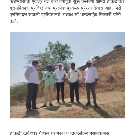
फेडण्यासाठी एकत्र येत बारा वर्षांपूर्वी सुरू केलेल्या आम्ही टाकळीकर
ग्रामविकास प्रतिष्ठानचा प्रत्येक प्रकल्प प्रेरणा देणारा आहे. असे
प्रतिपादन सावली प्रतिष्ठानचे अध्यक्ष डॉ भाऊसाहेब खिलारी यांनी
केले.
टाकळी ढोकेश्वर येथिल ग्रामस्थ व टाकळीकर ग्रामविकास