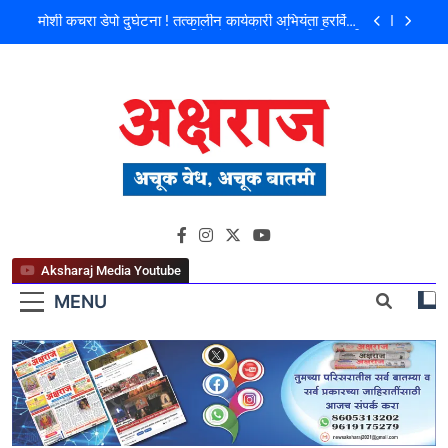
मोशी कचरा डेपो दुर्घटना ! तत्कालीन कार्यकारी अभियंता हरविंदर
सिंग बंसल यांच्या चौकशीची मागणी
शिळगावच्या पोलीस पाटलांचे निधन; समाजसेवेचा आधारवड
हरपला!
पहाटे घरफोड्या, दिवसा चोरी; चोरट्यांचा बिडी कामगार परिसरावर
डोळा
फ्लॅट विक्रीतील २.६४ कोटींच्या अपहाराचा आरोप; बांधकाम
व्यावसायिक दाम्पत्यावर गुन्हा
मोशी कचरा डेपो दुर्घटना ! तत्कालीन कार्यकारी अभियंता हरविंदर
अक्षराज न्यूज पोर्टल
सिंग बंसल यांच्या चौकशीची मागणी
शिळगावच्या पोलीस पाटलांचे निधन; समाजसेवेचा आधारवड
हरपला!
Aksharaj Media Youtube
MENU