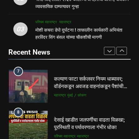
अन्याय सहन केला जाणार नाही – पुणे
दिवाळी गिफ्ट; २०% बोनसला संचालक
व्यावसायिक दाम्पत्यावर गुन्हा
जिल्हा अध्यक्ष सोनवणे
पश्चिम महाराष्ट्र
महाराष्ट्र
मंडळाची मंजुरी
ताज्या बातम्या
महाराष्ट्र
पश्चिम महाराष्ट्र
महाराष्ट्र
7
03
मोशी कचरा डेपो दुर्घटना ! तत्कालीन कार्यकारी अभियंता
6
कल्याण फाटा सर्कलवर नियम धाब्यावर;
हरविंदर सिंग बंसल यांच्या चौकशीची मागणी
आळंदी शहरातील पथविक्रेत्यांवर होणारा
वॉर्डनकडून अवजड वाहनांकडून पैशांची
अन्याय सहन केला जाणार नाही – पुणे
वसुलीचा आरोप
Recent News
महाराष्ट्र
मुंबई / कोकण
जिल्हा अध्यक्ष सोनवणे
पश्चिम महाराष्ट्र
महाराष्ट्र
8
7
देसाई खाडीत जलपर्णीचा वाढता विळखा;
कल्याण फाटा सर्कलवर नियम धाब्यावर;
पूरस्थिती व पर्यावरणाला गंभीर धोका
वॉर्डनकडून अवजड वाहनांकडून पैशांची
पश्चिम महाराष्ट्र
महाराष्ट्र
वसुलीचा आरोप
महाराष्ट्र
मुंबई / कोकण
8
देसाई खाडीत जलपर्णीचा वाढता विळखा;
पूरस्थिती व पर्यावरणाला गंभीर धोका
पश्चिम महाराष्ट्र
महाराष्ट्र