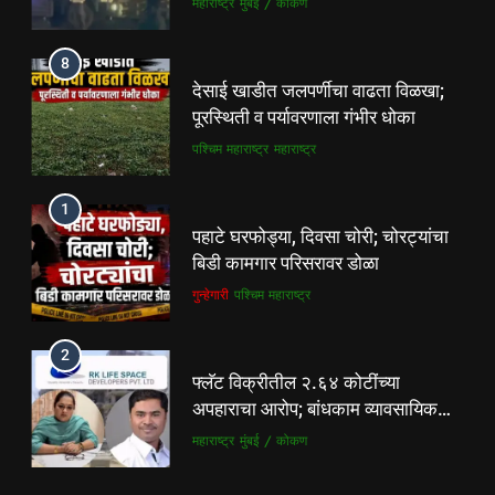
महाराष्ट्र
मुंबई / कोकण
जिल्हा अध्यक्ष सोनवणे
पश्चिम महाराष्ट्र
महाराष्ट्र
8
7
देसाई खाडीत जलपर्णीचा वाढता विळखा;
कल्याण फाटा सर्कलवर नियम धाब्यावर;
पूरस्थिती व पर्यावरणाला गंभीर धोका
वॉर्डनकडून अवजड वाहनांकडून पैशांची
पश्चिम महाराष्ट्र
महाराष्ट्र
वसुलीचा आरोप
महाराष्ट्र
मुंबई / कोकण
1
8
पहाटे घरफोड्या, दिवसा चोरी; चोरट्यांचा
देसाई खाडीत जलपर्णीचा वाढता विळखा;
बिडी कामगार परिसरावर डोळा
पूरस्थिती व पर्यावरणाला गंभीर धोका
गुन्हेगारी
पश्चिम महाराष्ट्र
पश्चिम महाराष्ट्र
महाराष्ट्र
2
1
फ्लॅट विक्रीतील २.६४ कोटींच्या
पहाटे घरफोड्या, दिवसा चोरी; चोरट्यांचा
अपहाराचा आरोप; बांधकाम व्यावसायिक
बिडी कामगार परिसरावर डोळा
दाम्पत्यावर गुन्हा
महाराष्ट्र
मुंबई / कोकण
गुन्हेगारी
पश्चिम महाराष्ट्र