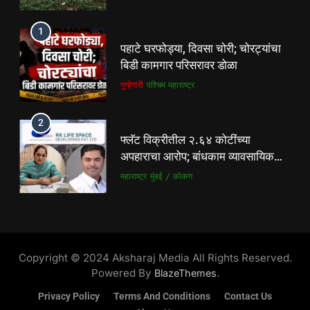
1
पहाटे घरफोड्या, दिवसा चोरी; चोरट्यांचा
बिडी कामगार परिसरावर डोळा
गुन्हेगारी
पश्चिम महाराष्ट्र
2
फ्लॅट विक्रीतील २.६४ कोटींच्या
अपहाराचा आरोप; बांधकाम व्यावसायिक
दाम्पत्यावर गुन्हा
महाराष्ट्र
मुंबई / कोकण
3
मोशी कचरा डेपो दुर्घटना ! तत्कालीन
कार्यकारी अभियंता हरविंदर सिंग बंसल
Copyright © 2024 Aksharaj Media All Rights Reserved.
यांच्या चौकशीची मागणी
पश्चिम महाराष्ट्र
महाराष्ट्र
Powered By
.
BlazeThemes
Privacy Policy
Terms And Conditions
Contact Us
4