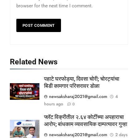
browser for the next time I comment.
मंडळाची मंजुरी
ताज्या बातम्या
महाराष्ट्र
6
आळंदी शहरातील पथविक्रेत्यांवर होणारा
अन्याय सहन केला जाणार नाही – पुणे
जिल्हा अध्यक्ष सोनवणे
पश्चिम महाराष्ट्र
महाराष्ट्र
Related News
7
कल्याण फाटा सर्कलवर नियम धाब्यावर;
पहाटे घरफोड्या, दिवसा चोरी; चोरट्यांचा
वॉर्डनकडून अवजड वाहनांकडून पैशांची
बिडी कामगार परिसरावर डोळा
वसुलीचा आरोप
महाराष्ट्र
मुंबई / कोकण
newsaksharaj2021@gmail.com
4
hours ago
0
8
देसाई खाडीत जलपर्णीचा वाढता विळखा;
फ्लॅट विक्रीतील २.६४ कोटींच्या अपहाराचा
पूरस्थिती व पर्यावरणाला गंभीर धोका
आरोप; बांधकाम व्यावसायिक दाम्पत्यावर गुन्हा
पश्चिम महाराष्ट्र
महाराष्ट्र
newsaksharaj2021@gmail.com
2 days