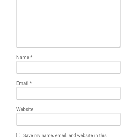
Name
*
Email
*
Website
5
ठाणे-पालघर जिल्हा बँक कर्मचाऱ्यांना
Save my name, email, and website in this
दिवाळी गिफ्ट; २०% बोनसला संचालक