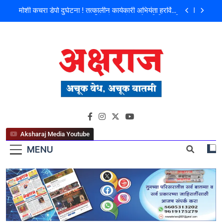
मोशी कचरा डेपो दुर्घटना ! तत्कालीन कार्यकारी अभियंता हरविंदर
सिंग बंसल यांच्या चौकशीची मागणी
शिळगावच्या पोलीस पाटलांचे निधन; समाजसेवेचा आधारवड
हरपला!
पहाटे घरफोड्या, दिवसा चोरी; चोरट्यांचा बिडी कामगार परिसरावर
डोळा
फ्लॅट विक्रीतील २.६४ कोटींच्या अपहाराचा आरोप; बांधकाम
व्यावसायिक दाम्पत्यावर गुन्हा
मोशी कचरा डेपो दुर्घटना ! तत्कालीन कार्यकारी अभियंता हरविंदर
अक्षराज न्यूज पोर्टल
सिंग बंसल यांच्या चौकशीची मागणी
शिळगावच्या पोलीस पाटलांचे निधन; समाजसेवेचा आधारवड
हरपला!
Aksharaj Media Youtube
MENU