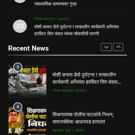
बिडी कामगार परिसरावर डोळा
व्यावसायिक दाम्पत्यावर गुन्हा
दाम्पत्यावर गुन्हा
महाराष्ट्र
मुंबई / कोकण
गुन्हेगारी
पश्चिम महाराष्ट्र
पश्चिम महाराष्ट्र
महाराष्ट्र
3
03
मोशी कचरा डेपो दुर्घटना ! तत्कालीन कार्यकारी अभियंता
2
मोशी कचरा डेपो दुर्घटना ! तत्कालीन
हरविंदर सिंग बंसल यांच्या चौकशीची मागणी
फ्लॅट विक्रीतील २.६४ कोटींच्या
कार्यकारी अभियंता हरविंदर सिंग बंसल
अपहाराचा आरोप; बांधकाम व्यावसायिक
यांच्या चौकशीची मागणी
Recent News
पश्चिम महाराष्ट्र
महाराष्ट्र
दाम्पत्यावर गुन्हा
महाराष्ट्र
मुंबई / कोकण
4
3
शिळगावच्या पोलीस पाटलांचे निधन;
मोशी कचरा डेपो दुर्घटना ! तत्कालीन
समाजसेवेचा आधारवड हरपला!
कार्यकारी अभियंता हरविंदर सिंग बंसल
महाराष्ट्र
मुंबई / कोकण
यांच्या चौकशीची मागणी
पश्चिम महाराष्ट्र
महाराष्ट्र
5
4
ठाणे-पालघर जिल्हा बँक कर्मचाऱ्यांना
शिळगावच्या पोलीस पाटलांचे निधन;
दिवाळी गिफ्ट; २०% बोनसला संचालक
समाजसेवेचा आधारवड हरपला!
मंडळाची मंजुरी
ताज्या बातम्या
महाराष्ट्र
महाराष्ट्र
मुंबई / कोकण