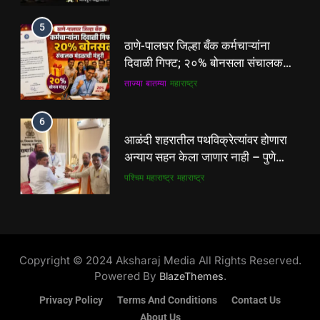
6
5
आळंदी शहरातील पथविक्रेत्यांवर होणारा
ठाणे-पालघर जिल्हा बँक कर्मचाऱ्यांना
अन्याय सहन केला जाणार नाही – पुणे
दिवाळी गिफ्ट; २०% बोनसला संचालक
जिल्हा अध्यक्ष सोनवणे
पश्चिम महाराष्ट्र
महाराष्ट्र
मंडळाची मंजुरी
ताज्या बातम्या
महाराष्ट्र
7
6
कल्याण फाटा सर्कलवर नियम धाब्यावर;
आळंदी शहरातील पथविक्रेत्यांवर होणारा
वॉर्डनकडून अवजड वाहनांकडून पैशांची
अन्याय सहन केला जाणार नाही – पुणे
वसुलीचा आरोप
महाराष्ट्र
मुंबई / कोकण
जिल्हा अध्यक्ष सोनवणे
पश्चिम महाराष्ट्र
महाराष्ट्र
8
7
देसाई खाडीत जलपर्णीचा वाढता विळखा;
कल्याण फाटा सर्कलवर नियम धाब्यावर;
पूरस्थिती व पर्यावरणाला गंभीर धोका
वॉर्डनकडून अवजड वाहनांकडून पैशांची
Copyright © 2024 Aksharaj Media All Rights Reserved.
पश्चिम महाराष्ट्र
महाराष्ट्र
वसुलीचा आरोप
महाराष्ट्र
मुंबई / कोकण
Powered By
.
BlazeThemes
Privacy Policy
Terms And Conditions
Contact Us
8
About Us