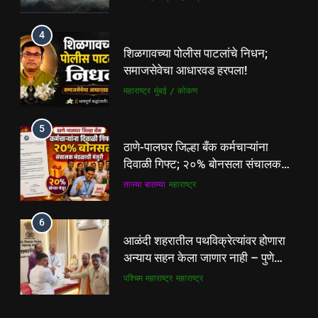
4
शिळगावच्या पोलीस पाटलांचे निधन;
समाजसेवेचा आधारवड हरपला!
महाराष्ट्र
मुंबई / कोकण
5
ठाणे-पालघर जिल्हा बँक कर्मचाऱ्यांना
दिवाळी गिफ्ट; २०% बोनसला संचालक
मंडळाची मंजुरी
ताज्या बातम्या
महाराष्ट्र
6
5
आळंदी शहरातील पथविक्रेत्यांवर होणारा
ठाणे-पालघर जिल्हा बँक कर्मचाऱ्यांना
अन्याय सहन केला जाणार नाही – पुणे
दिवाळी गिफ्ट; २०% बोनसला संचालक
जिल्हा अध्यक्ष सोनवणे
पश्चिम महाराष्ट्र
महाराष्ट्र
मंडळाची मंजुरी
ताज्या बातम्या
महाराष्ट्र
7