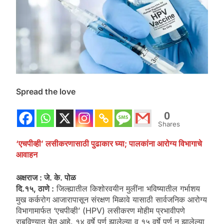
Spread the love
0
Shares
‘एचपीव्ही’ लसीकरणासाठी पुढाकार घ्या; पालकांना आरोग्य विभागाचे
आवाहन
अक्षराज : जे. के. पोळ
दि.१५, ठाणे :
जिल्ह्यातील किशोरवयीन मुलींना भविष्यातील गर्भाशय
मुख कर्करोग आजारापासून संरक्षण मिळावे यासाठी सार्वजनिक आरोग्य
विभागामार्फत ‘एचपीव्ही’ (HPV) लसीकरण मोहीम प्रभावीपणे
राबविण्यात येत आहे. १४ वर्षे पूर्ण झालेल्या व १५ वर्षे पूर्ण न झालेल्या