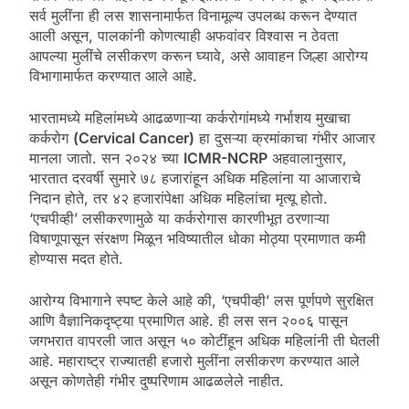
सर्व मुलींना ही लस शासनामार्फत विनामूल्य उपलब्ध करून देण्यात
आली असून, पालकांनी कोणत्याही अफवांवर विश्वास न ठेवता
आपल्या मुलींचे लसीकरण करून घ्यावे, असे आवाहन जिल्हा आरोग्य
विभागामार्फत करण्यात आले आहे.
भारतामध्ये महिलांमध्ये आढळणाऱ्या कर्करोगांमध्ये गर्भाशय मुखाचा
कर्करोग
(Cervical Cancer)
हा दुसऱ्या क्रमांकाचा गंभीर आजार
मानला जातो. सन २०२४ च्या
ICMR-NCRP
अहवालानुसार,
भारतात दरवर्षी सुमारे ७८ हजारांहून अधिक महिलांना या आजाराचे
निदान होते, तर ४२ हजारांपेक्षा अधिक महिलांचा मृत्यू होतो.
‘एचपीव्ही’ लसीकरणामुळे या कर्करोगास कारणीभूत ठरणाऱ्या
विषाणूपासून संरक्षण मिळून भविष्यातील धोका मोठ्या प्रमाणात कमी
होण्यास मदत होते.
आरोग्य विभागाने स्पष्ट केले आहे की, ‘एचपीव्ही’ लस पूर्णपणे सुरक्षित
आणि वैज्ञानिकदृष्ट्या प्रमाणित आहे. ही लस सन २००६ पासून
जगभरात वापरली जात असून ५० कोटींहून अधिक महिलांनी ती घेतली
आहे. महाराष्ट्र राज्यातही हजारो मुलींना लसीकरण करण्यात आले
असून कोणतेही गंभीर दुष्परिणाम आढळलेले नाहीत.