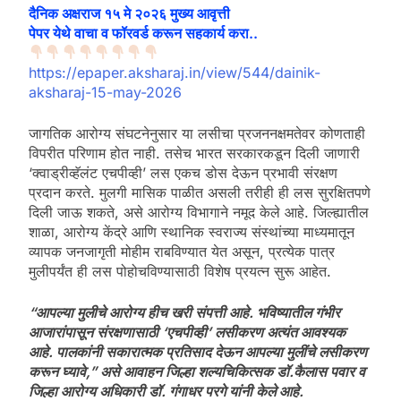
दैनिक अक्षराज १५ मे २०२६ मुख्य आवृत्ती
पेपर येथे वाचा व फॉरवर्ड करून सहकार्य करा..
https://epaper.aksharaj.in/view/544/dainik-
aksharaj-15-may-2026
जागतिक आरोग्य संघटनेनुसार या लसीचा प्रजननक्षमतेवर कोणताही
विपरीत परिणाम होत नाही. तसेच भारत सरकारकडून दिली जाणारी
‘क्वाड्रीव्हॅलंट एचपीव्ही’ लस एकच डोस देऊन प्रभावी संरक्षण
प्रदान करते. मुलगी मासिक पाळीत असली तरीही ही लस सुरक्षितपणे
दिली जाऊ शकते, असे आरोग्य विभागाने नमूद केले आहे. जिल्ह्यातील
शाळा, आरोग्य केंद्रे आणि स्थानिक स्वराज्य संस्थांच्या माध्यमातून
व्यापक जनजागृती मोहीम राबविण्यात येत असून, प्रत्येक पात्र
मुलीपर्यंत ही लस पोहोचविण्यासाठी विशेष प्रयत्न सुरू आहेत.
“आपल्या मुलीचे आरोग्य हीच खरी संपत्ती आहे. भविष्यातील गंभीर
आजारांपासून संरक्षणासाठी ‘एचपीव्ही’ लसीकरण अत्यंत आवश्यक
आहे. पालकांनी सकारात्मक प्रतिसाद देऊन आपल्या मुलींचे लसीकरण
करून घ्यावे,” असे आवाहन जिल्हा शल्यचिकित्सक डॉ.कैलास पवार व
जिल्हा आरोग्य अधिकारी डॉ. गंगाधर परगे यांनी केले आहे.