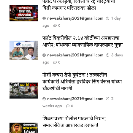
पहाटे घरफोड्या, दिवसा चोरी; चोरट्यांचा
बिडी कामगार परिसरावर डोळा
newsaksharaj2021@gmail.com
1 day
ago
0
फ्लॅट विक्रीतील २.६४ कोटींच्या अपहाराचा
आरोप; बांधकाम व्यावसायिक दाम्पत्यावर गुन्हा
newsaksharaj2021@gmail.com
3 days
ago
0
5
ठाणे-पालघर जिल्हा बँक कर्मचाऱ्यांना
मोशी कचरा डेपो दुर्घटना ! तत्कालीन
दिवाळी गिफ्ट; २०% बोनसला संचालक
कार्यकारी अभियंता हरविंदर सिंग बंसल यांच्या
चौकशीची मागणी
मंडळाची मंजुरी
ताज्या बातम्या
महाराष्ट्र
newsaksharaj2021@gmail.com
2
weeks ago
0
6
आळंदी शहरातील पथविक्रेत्यांवर होणारा
शिळगावच्या पोलीस पाटलांचे निधन;
अन्याय सहन केला जाणार नाही – पुणे
समाजसेवेचा आधारवड हरपला!
जिल्हा अध्यक्ष सोनवणे
पश्चिम महाराष्ट्र
महाराष्ट्र