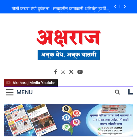
मोशी कचरा डेपो दुर्घटना ! तत्कालीन कार्यकारी अभियंता हरविंदर
सिंग बंसल यांच्या चौकशीची मागणी
शिळगावच्या पोलीस पाटलांचे निधन; समाजसेवेचा आधारवड
हरपला!
पहाटे घरफोड्या, दिवसा चोरी; चोरट्यांचा बिडी कामगार परिसरावर
डोळा
फ्लॅट विक्रीतील २.६४ कोटींच्या अपहाराचा आरोप; बांधकाम
व्यावसायिक दाम्पत्यावर गुन्हा
मोशी कचरा डेपो दुर्घटना ! तत्कालीन कार्यकारी अभियंता हरविंदर
अक्षराज न्यूज पोर्टल
सिंग बंसल यांच्या चौकशीची मागणी
शिळगावच्या पोलीस पाटलांचे निधन; समाजसेवेचा आधारवड
हरपला!
Aksharaj Media Youtube
MENU