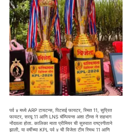
पर्व ४ मध्ये ARP टायटन्स, पिटसई फायटर, स्मित 11, सुप्रित
फायटर, सरयू 11 आणि LNS चॅम्पियन्स अशा टीम्स ने सहभाग
नोंदवला होता. कालिका माता प्रीमियर ची सुरुवात राष्ट्रगीताने
झाली, या वर्षीच्या KPL पर्व ४ ची विजेता टीम स्मिथ 11 आणि