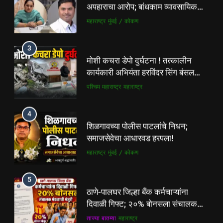
मोशी कचरा डेपो दुर्घटना ! तत्कालीन
समाजसेवेचा आधारवड हरपला!
कार्यकारी अभियंता हरविंदर सिंग बंसल
महाराष्ट्र
मुंबई / कोकण
यांच्या चौकशीची मागणी
पश्चिम महाराष्ट्र
महाराष्ट्र
5
4
ठाणे-पालघर जिल्हा बँक कर्मचाऱ्यांना
शिळगावच्या पोलीस पाटलांचे निधन;
दिवाळी गिफ्ट; २०% बोनसला संचालक
समाजसेवेचा आधारवड हरपला!
मंडळाची मंजुरी
ताज्या बातम्या
महाराष्ट्र
महाराष्ट्र
मुंबई / कोकण
6
5
आळंदी शहरातील पथविक्रेत्यांवर होणारा
ठाणे-पालघर जिल्हा बँक कर्मचाऱ्यांना
अन्याय सहन केला जाणार नाही – पुणे
दिवाळी गिफ्ट; २०% बोनसला संचालक
जिल्हा अध्यक्ष सोनवणे
पश्चिम महाराष्ट्र
महाराष्ट्र
मंडळाची मंजुरी
ताज्या बातम्या
महाराष्ट्र
7
6
कल्याण फाटा सर्कलवर नियम धाब्यावर;
आळंदी शहरातील पथविक्रेत्यांवर होणारा
वॉर्डनकडून अवजड वाहनांकडून पैशांची
अन्याय सहन केला जाणार नाही – पुणे
वसुलीचा आरोप
महाराष्ट्र
मुंबई / कोकण
जिल्हा अध्यक्ष सोनवणे