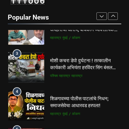
फ्लॅट विक्रीतील २.६४ कोटींच्या
अपहाराचा आरोप; बांधकाम व्यावसायिक
Popular News
दाम्पत्यावर गुन्हा
महाराष्ट्र
मुंबई / कोकण
3
मोशी कचरा डेपो दुर्घटना ! तत्कालीन
कार्यकारी अभियंता हरविंदर सिंग बंसल
यांच्या चौकशीची मागणी
पश्चिम महाराष्ट्र
महाराष्ट्र
4
शिळगावच्या पोलीस पाटलांचे निधन;
समाजसेवेचा आधारवड हरपला!
महाराष्ट्र
मुंबई / कोकण
5
ठाणे-पालघर जिल्हा बँक कर्मचाऱ्यांना
दिवाळी गिफ्ट; २०% बोनसला संचालक